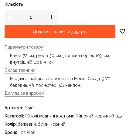
Кількість
Додати в кошик
-
2 735 грн.
Параметри товару
Блуза 72 см, рукав 30 см. Довжина брюк 109 см,
внутрішній шов 79 см.
Склад тканини
Медична тканина виробництва Мілан. Склад: 90%
бавовна, 5% поліестер, 5% нейлон.
Догляд за виробом
- делікатне прання за температури води до 40 °C -
Артикул:
P290
прасувати за температури праски до 150 °C - не
відбілювати - суха чистка з використанням
Категорії:
Жіночі медичні костюми
,
Жіночий медичний одяг
тетрахлоретилену (перхлоретилену) та вуглеводів
Колір:
бежевий
,
білий
,
чорний
(бензин, вайт-спірит) - сушити в пральному барабані за
Бренд:
I'm Profi
температури до 40 °C