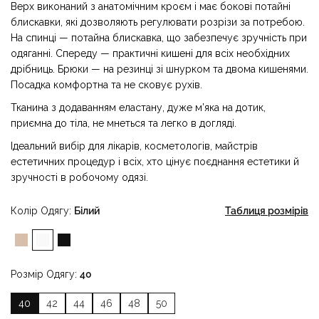
Верх виконаний з анатомічним кроєм і має бокові потайні
блискавки, які дозволяють регулювати розрізи за потребою.
На спинці — потайна блискавка, що забезпечує зручність при
одяганні. Спереду — практичні кишені для всіх необхідних
дрібниць. Брюки — на резинці зі шнурком та двома кишенями.
Посадка комфортна та не сковує рухів.
Тканина з додаванням еластану, дуже м’яка на дотик,
приємна до тіла, не мнеться та легко в догляді.
Ідеальний вибір для лікарів, косметологів, майстрів
естетичних процедур і всіх, хто цінує поєднання естетики й
зручності в робочому одязі.
Колір Одягу
Білий
Таблиця розмірів
Розмір Одягу
40
40
42
44
46
48
50