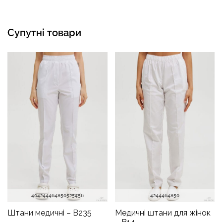
Супутні товари
40
42
44
46
48
50
52
54
56
42
44
46
48
50
Штани медичні – B235
Медичні штани для жінок