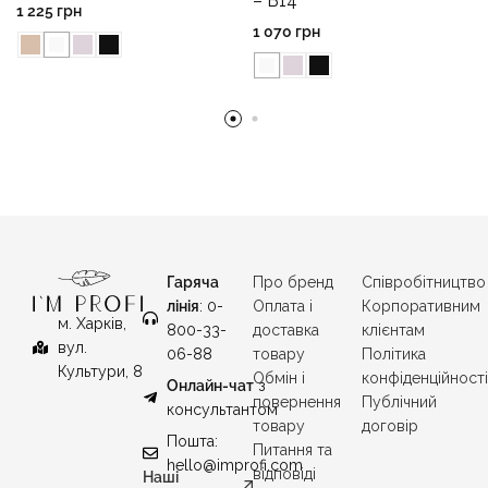
– B14
1 225
грн
1 070
грн
Гаряча
Про бренд
Співробітництво
лінія
: 0-
Оплата і
Корпоративним
м. Харків,
800-33-
доставка
клієнтам
вул.
06-88
товару
Політика
Культури, 8
Обмін і
конфіденційност
Онлайн-чат
з
повернення
Публічний
консультантом
товару
договір
Пошта:
Питання та
hello@improfi.com
відповіді
Наші