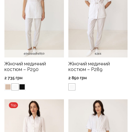
40
42
44
46
48
50
42
44
Жіночий медичний
Жіночий медичний
костюм – P290
костюм – P289
2 735
грн
2 850
грн
Top