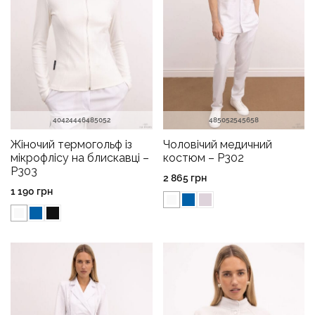
40
42
44
46
48
50
52
48
50
52
54
56
58
Жіночий термогольф із
Чоловічий медичний
мікрофлісу на блискавці –
костюм – P302
P303
2 865
грн
1 190
грн