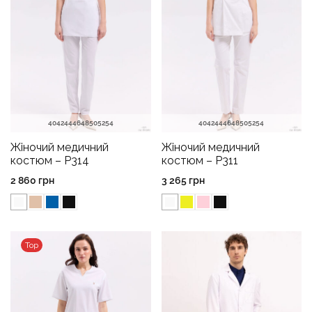
40
42
44
46
48
50
52
54
40
42
44
46
48
50
52
54
Жіночий медичний
Жіночий медичний
костюм – P314
костюм – P311
2 860
грн
3 265
грн
Top