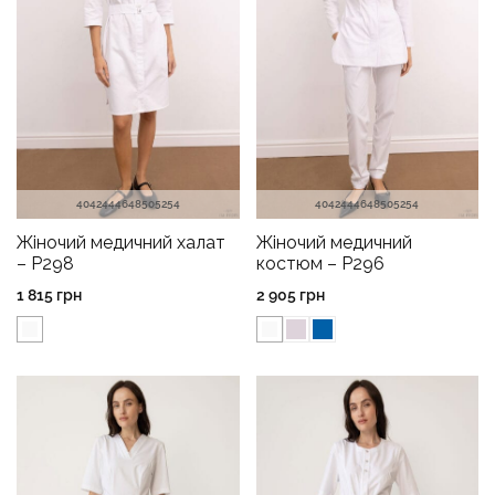
40
42
44
46
48
50
52
54
40
42
44
46
48
50
52
54
Жіночий медичний халат
Жіночий медичний
– P298
костюм – P296
1 815
грн
2 905
грн