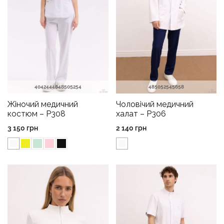
40
42
44
46
48
50
52
54
48
50
52
54
56
58
Жіночий медичний
Чоловічий медичний
костюм – P308
халат – P306
3 150
грн
2 140
грн