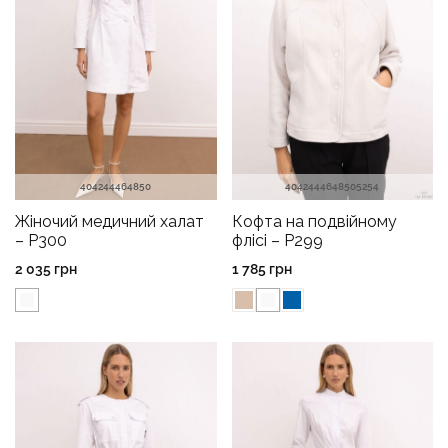
40
42
44
46
48
50
40
42
44
46
48
50
52
54
Жіночий медичний халат
Кофта на подвійному
– P300
флісі – P299
2 035
грн
1 785
грн