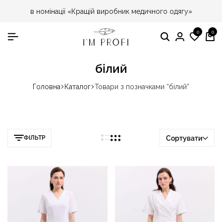
в номінації «Кращій виробник медичного одягу»
0
0
Пошук
Особист
Спис
Ко
кабінет
бажа
білий
Головна
Каталог
Товари з позначками “білий”
ФІЛЬТР
Сортувати