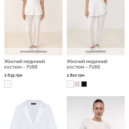
40
42
44
46
48
50
52
54
40
42
44
46
48
50
Жіночий медичний
Жіночий медичний
костюм – P288
костюм – P286
2 635
грн
2 810
грн