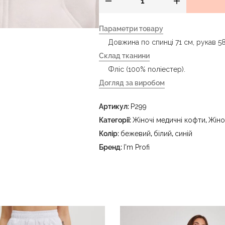
Параметри товару
Довжина по спинці 71 см, рукав 58
Склад тканини
Фліс (100% поліестер).
Догляд за виробом
- делікатне прання за температур
Артикул:
P299
праски до 150 °C - не відбілювати
тетрахлоретилену (перхлоретилену
Категорії:
Жіночі медичні кофти
,
Жіно
в пральному барабані за температ
Колір:
бежевий
,
білий
,
синій
Бренд:
I'm Profi