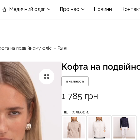
в номінації «Кращій виробник медичного одягу»
Медичний одяг
Про нас
Новини
Контак
офта на подвійному флісі – P299
Кофта на подвійно
в наявності
1 785
грн
Інші кольори: