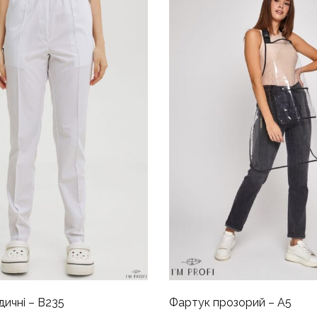
ичні – B235
Фартук прозорий – A5