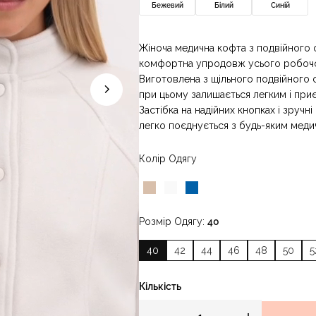
Бежевий
Білий
Синій
Жіноча медична кофта з подвійного ф
комфортна упродовж усього робочо
Виготовлена з щільного подвійного ф
при цьому залишається легким і приє
Застібка на надійних кнопках і зручн
легко поєднується з будь-яким мед
Колір Одягу
Розмір Одягу
40
40
42
44
46
48
50
5
Кількість