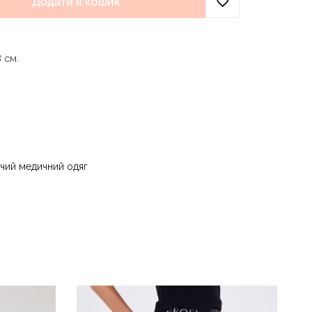
Додати в кошик
 см.
и води до 40 °C - прасувати за температури
 - суха чистка з використанням
) та вуглеводів (бензин, вайт-спірит) - сушити
чий медичний одяг
ури до 40 °C