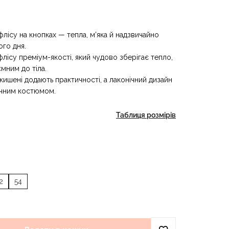
лісу на кнопках — тепла, м’яка й надзвичайно
го дня.
лісу преміум-якості, який чудово зберігає тепло,
мним до тіла.
і кишені додають практичності, а лаконічний дизайн
ичним костюмом.
Таблиця розмірів
2
54