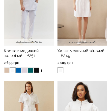
46
48
50
52
54
56
58
60
62
40
42
44
46
48
50
52
54
56
Костюм медичний
Халат медичний жіночий
чоловічий – P251
– P249
2 655
грн
2 105
грн
+1