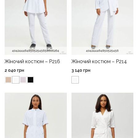
40
42
44
46
48
50
52
54
56
58
60
62
64
40
42
44
46
48
50
52
54
56
Жіночий костюм – P216
Жіночий костюм – P214
2 040
грн
3 140
грн