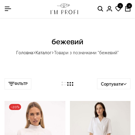
0
0
в номінації «Кращій виробник медичного одягу»
Пошук
Особист
Спис
Ко
кабінет
бажа
бежевий
Головна
Каталог
Товари з позначками “бежевий”
ФІЛЬТР
Сортувати
-20%