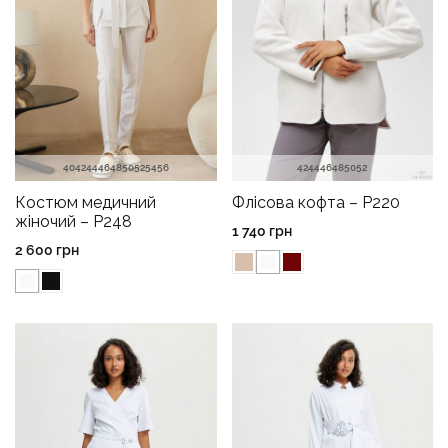
40
42
44
46
48
50
52
54
56
42
44
46
48
50
52
Костюм медичний
Флісова кофта – P220
жіночий – P248
1 740
грн
2 600
грн