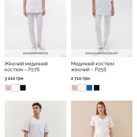
40
42
44
46
48
50
52
40
42
44
46
48
50
52
54
56
Жіночий медичний
Медичний костюм
костюм – P276
жіночий – P256
3 210
грн
2 710
грн