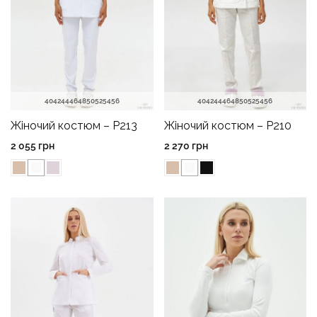
40
42
44
46
48
50
52
54
56
40
42
44
46
48
50
52
54
56
Жіночий костюм – P213
Жіночий костюм – P210
2 055
грн
2 270
грн