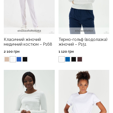
40
42
44
46
48
50
52
54
40
42
44
46
48
50
Класичний жіночий
Термо-гольф (водолазка)
медичний костюм – P168
жіночий – P151
2 100
грн
1 120
грн