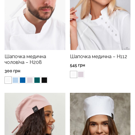
Шапочка медична
Шапочка медична – H112
чоловіча – H208
545
грн
300
грн