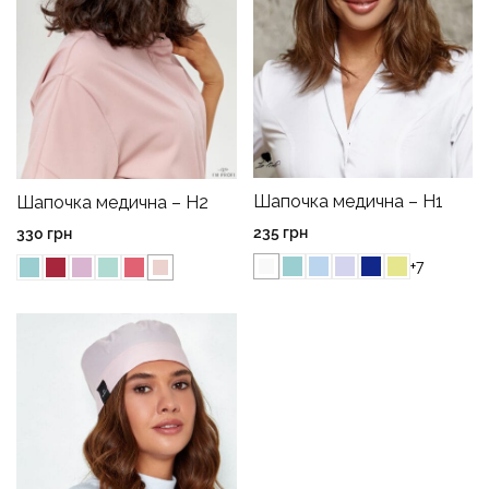
Шапочка медична – H1
Шапочка медична – H2
235
грн
330
грн
+7