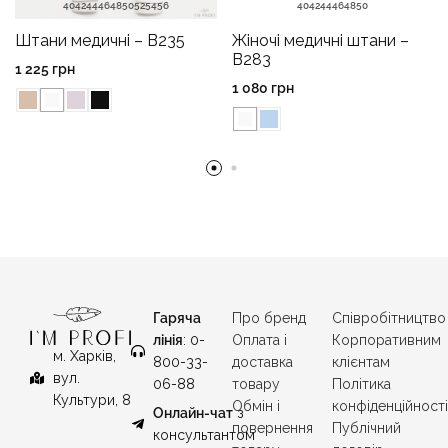
40
42
44
46
48
50
52
54
56
40
42
44
46
48
50
Штани медичні – B235
Жіночі медичні штани –
B283
1 225
грн
1 080
грн
Гаряча
Про бренд
Співробітництво
лінія
: 0-
Оплата і
Корпоративним
м. Харків,
800-33-
доставка
клієнтам
вул.
06-88
товару
Політика
Культури, 8
Обмін і
конфіденційност
Онлайн-чат
з
повернення
Публічний
консультантом