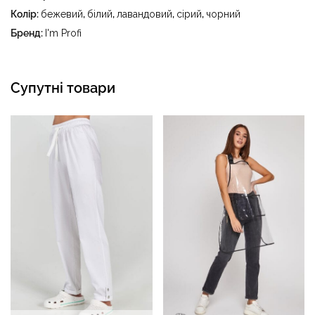
тетрахлоретилену (перхлоретилену) та вуглеводів
Колір:
бежевий
,
білий
,
лавандовий
,
сірий
,
чорний
(бензин, вайт-спірит) - сушити в пральному барабані за
Бренд:
I'm Profi
температури до 40 °C
Супутні товари