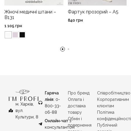
42
44
46
48
50
Жіночі медичні штани –
Фартук прозорий – A5
B131
840
грн
1 105
грн
Гаряча
Про бренд
Співробітництво
лінія
: 0-
Оплата і
Корпоративним
м. Харків,
800-33-
доставка
клієнтам
вул.
06-88
товару
Політика
Культури, 8
Обмін і
конфіденційност
Онлайн-чат
з
повернення
Публічний
консультантом