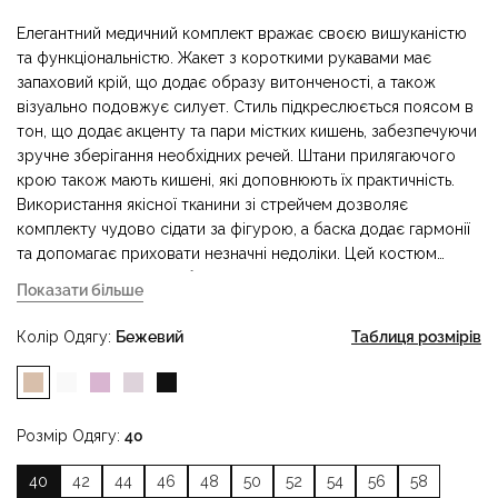
Елегантний медичний комплект вражає своєю вишуканістю
та функціональністю. Жакет з короткими рукавами має
запаховий крій, що додає образу витонченості, а також
візуально подовжує силует. Стиль підкреслюється поясом в
тон, що додає акценту та пари містких кишень, забезпечуючи
зручне зберігання необхідних речей. Штани прилягаючого
крою також мають кишені, які доповнюють їх практичність.
Використання якісної тканини зі стрейчем дозволяє
комплекту чудово сідати за фігурою, а баска додає гармонії
та допомагає приховати незначні недоліки. Цей костюм
ідеально поєднує у собі естетику та комфорт, виражаючи
Показати більше
професіоналізм та рівень стилю.
Колір Одягу
Бежевий
Таблиця розмірів
Розмір Одягу
40
40
42
44
46
48
50
52
54
56
58