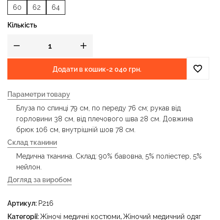
60
62
64
Кількість
Додати в кошик
-
2 040 грн.
Параметри товару
Блуза по спинці 79 см, по переду 76 см; рукав від
горловини 38 см, від плечового шва 28 см. Довжина
брюк 106 см, внутрішній шов 78 см.
Склад тканини
Медична тканина. Склад: 90% бавовна, 5% поліестер, 5%
нейлон.
Догляд за виробом
- делікатне прання за температури води до 40 °C -
Артикул:
P216
прасувати за температури праски до 150 °C - не
відбілювати - суха чистка з використанням
Категорії:
Жіночі медичні костюми
,
Жіночий медичний одяг