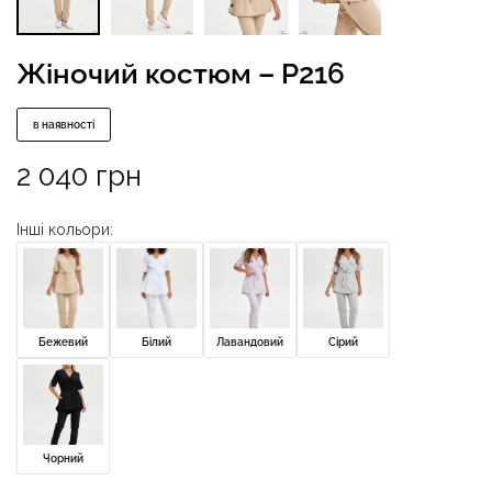
Жіночий костюм – P216
в наявності
2 040
грн
Інші кольори:
Бежевий
Білий
Лавандовий
Сірий
Чорний