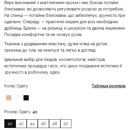
Верх виконаний з анатомічним кроєм і має бокові потайні
блискавки, які дозволяють регулювати розрізи за потребою.
На спинці — потайна блискавка, що забезпечує зручність при
одяганні. Спереду — практичні кишені для всіх необхідних
дрібниць. Брюки — на резинці зі шнурком та двома кишенями.
Посадка комфортна та не сковує рухів.
Тканина з додаванням еластану, дуже м’яка на дотик,
приємна до тіла, не мнеться та легко в догляді.
Ідеальний вибір для лікарів, косметологів, майстрів
естетичних процедур і всіх, хто цінує поєднання естетики й
зручності в робочому одязі.
Колір Одягу
Таблиця розмірів
Розмір Одягу
40
40
42
44
46
48
50