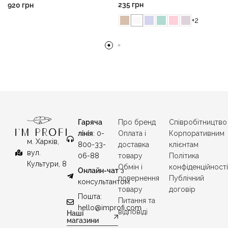
235
грн
920
грн
+2
Гаряча
Про бренд
Співробітництво
лінія
: 0-
Оплата і
Корпоративним
м. Харків,
800-33-
доставка
клієнтам
вул.
06-88
товару
Політика
Культури, 8
Обмін і
конфіденційност
Онлайн-чат
з
повернення
Публічний
консультантом
товару
договір
Пошта:
Питання та
hello@improfi.com
відповіді
Наші
магазини