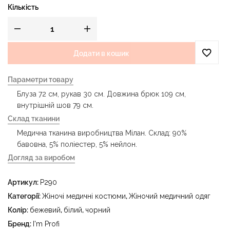
Кількість
Додати в кошик
Параметри товару
Блуза 72 см, рукав 30 см. Довжина брюк 109 см,
внутрішній шов 79 см.
Склад тканини
Медична тканина виробництва Мілан. Склад: 90%
бавовна, 5% поліестер, 5% нейлон.
Догляд за виробом
- делікатне прання за температури води до 40 °C -
Артикул:
P290
прасувати за температури праски до 150 °C - не
відбілювати - суха чистка з використанням
Категорії:
Жіночі медичні костюми
,
Жіночий медичний одяг
тетрахлоретилену (перхлоретилену) та вуглеводів
Колір:
бежевий
,
білий
,
чорний
(бензин, вайт-спірит) - сушити в пральному барабані за
Бренд:
I'm Profi
температури до 40 °C