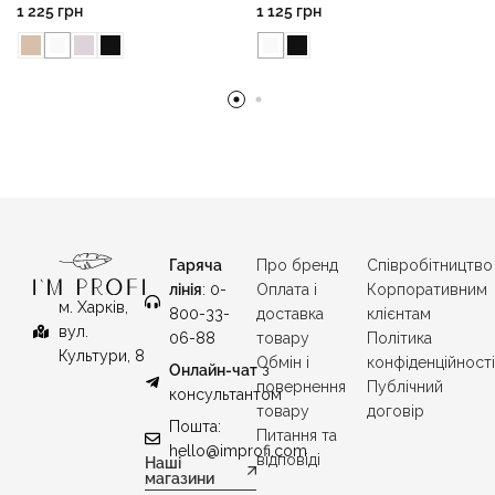
1 225
грн
1 125
грн
Гаряча
Про бренд
Співробітництво
лінія
: 0-
Оплата і
Корпоративним
м. Харків,
800-33-
доставка
клієнтам
вул.
06-88
товару
Політика
Культури, 8
Обмін і
конфіденційност
Онлайн-чат
з
повернення
Публічний
консультантом
товару
договір
Пошта:
Питання та
hello@improfi.com
відповіді
Наші
магазини