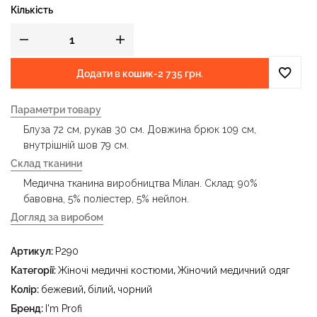
Кількість
Додати в кошик
-
2 735 грн.
Параметри товару
Блуза 72 см, рукав 30 см. Довжина брюк 109 см,
внутрішній шов 79 см.
Склад тканини
Медична тканина виробництва Мілан. Склад: 90%
бавовна, 5% поліестер, 5% нейлон.
Догляд за виробом
- делікатне прання за температури води до 40 °C -
Артикул:
P290
прасувати за температури праски до 150 °C - не
відбілювати - суха чистка з використанням
Категорії:
Жіночі медичні костюми
,
Жіночий медичний одяг
тетрахлоретилену (перхлоретилену) та вуглеводів
Колір:
бежевий
,
білий
,
чорний
(бензин, вайт-спірит) - сушити в пральному барабані за
Бренд:
I'm Profi
температури до 40 °C