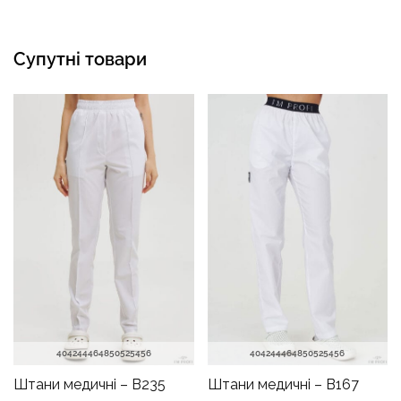
Супутні товари
40
42
44
46
48
50
52
54
56
40
42
44
46
48
50
52
54
56
Штани медичні – B235
Штани медичні – B167