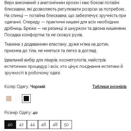
Верх виконаний з анатомічним кроєм і має бокові потайні
блискавки, які дозволяють регулювати розрізи за потребою.
На спинці — потайна блискавка, що забезпечує зручність при
одяганні. Спереду — практичні кишені для всіх необхідних
дрібниць. Брюки — на резинці зі шнурком та двома кишенями.
Посадка комфортна та не сковує рухів.
Тканина з додаванням еластану, дуже м’яка на дотик,
приємна до тіла, не мнеться та легко в догляді.
Ідеальний вибір для лікарів, косметологів, майстрів
естетичних процедур і всіх, хто цінує поєднання естетики й
зручності в робочому одязі.
Колір Одягу
Чорний
Таблиця розмірів
Розмір Одягу
40
40
42
44
46
48
50