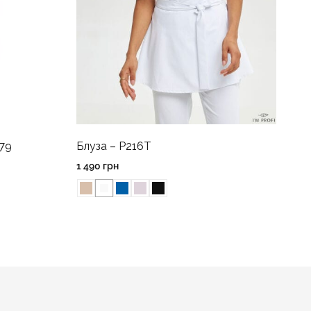
Блуза – P216T
279
1 490
грн