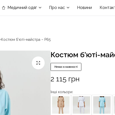
в номінації «Кращій виробник медичного одягу»
Медичний одяг
Про нас
Новини
Контак
Костюм б’юті-майстра – P65
Костюм б’юті-май
Немає в наявності
2 115
грн
Інші кольори: