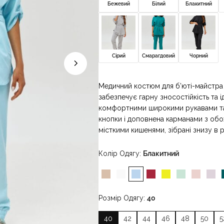
Бежевий
Білий
Блакитний
Сірий
Смарагдовий
Чорний
Медичний костюм для б’юті-майстра 
забезпечує гарну зносостійкість та і
комфортними широкими рукавами та 
кнопки і доповнена карманами з обо
місткими кишенями, зібрані знизу в р
Колір Одягу
Блакитний
Розмір Одягу
40
40
42
44
46
48
50
5