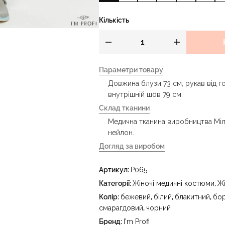
Кількість
Параметри товару
Довжина блузи 73 см, рукав від г
внутрішній шов 79 см.
Склад тканини
Медична тканина виробництва Міла
нейлон.
Догляд за виробом
- делікатне прання за температур
Артикул:
P065
праски до 150 °C - не відбілювати
тетрахлоретилену (перхлоретилену
Категорії:
Жіночі медичні костюми
,
Ж
в пральному барабані за температ
Колір:
бежевий
,
білий
,
блакитний
,
бо
смарагдовий
,
чорний
Бренд:
I'm Profi