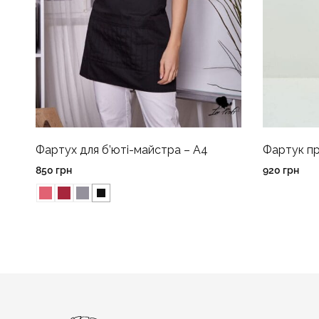
Фартух для б’юті-майстра – A4
Фартук пр
850
грн
920
грн