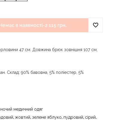
Немає в наявності
-
2 115 грн.
орловини 47 см. Довжина брюк зовнішня 107 см,
н. Склад: 90% бавовна, 5% поліестер, 5%
и води до 40 °C - прасувати за температури
 - суха чистка з використанням
) та вуглеводів (бензин, вайт-спірит) - сушити
іночий медичний одяг
ури до 40 °C
рдовий
,
жовтий
,
зелене яблуко
,
пудровий
,
сірий
,