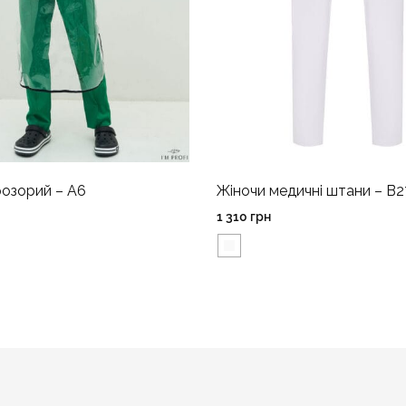
озорий – A6
Жіночи медичні штани – B
1 310
грн