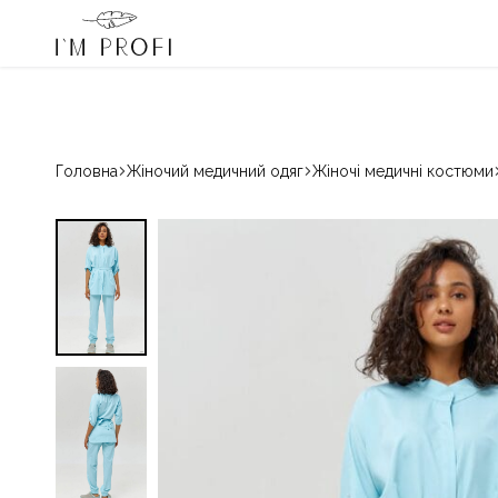
I'm Profi – переможець «Вибір країни» 2024 і 2025
080033068
Гаряча лінія:
Медичний
Магазин
одяг
красивого
IM
медичного
PROFI
одягу
для
Головна
Жіночий медичний одяг
Жіночі медичні костюми
професіоналів