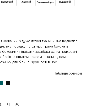
Бордовий
Жовтий
Пудровий
Зелене яблуко
виконаний із дуже легкої тканини, яка водночас
деальну посадку по фігурі. Пряма блузка із
боковими підрізами застібається на приховані
х боків та вшитим поясом. Штани з двома
езинку для більшої зручності в носінні.
Таблиця розмірів
2
54
56