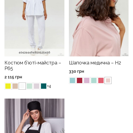
40
42
44
46
48
50
52
54
56
Костюм б’юті-майстра –
Шапочка медична – H2
P65
330
грн
2 115
грн
+4