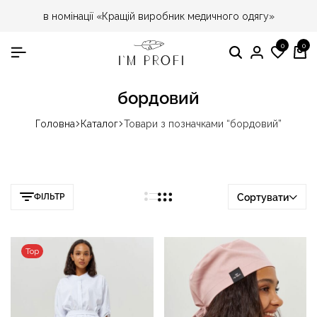
в номінації «Кращій виробник медичного одягу»
0
0
Пошук
Особист
Спис
Ко
кабінет
бажа
бордовий
Головна
Каталог
Товари з позначками “бордовий”
ФІЛЬТР
Сортувати
Top