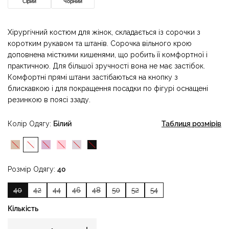
Сірий
Чорний
Хірургічний костюм для жінок, складається із сорочки з
коротким рукавом та штанів. Сорочка вільного крою
доповнена місткими кишенями, що робить її комфортної і
практичною. Для більшої зручності вона не має застібок.
Комфортні прямі штани застібаються на кнопку з
блискавкою і для покращення посадки по фігурі оснащені
резинкою в поясі ззаду.
Колір Одягу
Білий
Таблиця розмірів
Розмір Одягу
40
40
42
44
46
48
50
52
54
Кількість