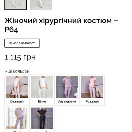
Жіночий хірургічний костюм –
P64
Немає в наявності
1 115
грн
Інші кольори:
Бежевий
Білий
Лавандовий
Рожевий