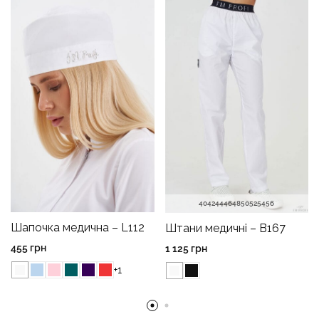
40
42
44
46
48
50
52
54
56
Шапочка медична – L112
Штани медичні – B167
455
грн
1 125
грн
+1