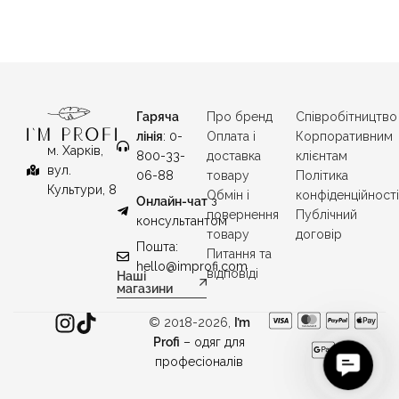
Гаряча
Про бренд
Співробітництво
лінія
: 0-
Оплата і
Корпоративним
м. Харків,
800-33-
доставка
клієнтам
вул.
06-88
товару
Політика
Культури, 8
Обмін і
конфіденційност
Онлайн-чат
з
повернення
Публічний
консультантом
товару
договір
Пошта:
Питання та
hello@improfi.com
відповіді
Наші
магазини
© 2018-2026,
I’m
Profi
– одяг для
C
професіоналів
o
n