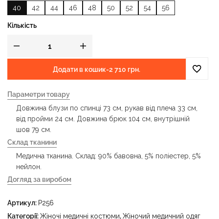
40
42
44
46
48
50
52
54
56
Кількість
Додати в кошик
-
2 710 грн.
Параметри товару
Довжина блузи по спинці 73 см, рукав від плеча 33 см,
від пройми 24 см. Довжина брюк 104 см, внутрішній
шов 79 см.
Склад тканини
Медична тканина. Склад: 90% бавовна, 5% поліестер, 5%
нейлон.
Догляд за виробом
- делікатне прання за температури води до 40 °C -
Артикул:
P256
прасувати за температури праски до 150 °C - не
відбілювати - суха чистка з використанням
Категорії:
Жіночі медичні костюми
,
Жіночий медичний одяг