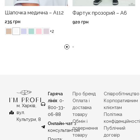
Шапочка медична – A112
Фартук прозорий – A6
235
грн
920
грн
+2
Гаряча
Про бренд
Співробітництво
лінія
: 0-
Оплата і
Корпоративним
м. Харків,
800-33-
доставка
клієнтам
вул.
06-88
товару
Політика
Культури, 8
Обмін і
конфіденційност
Онлайн-чат
з
повернення
Публічний
консультантом
товару
договір
Пошта: