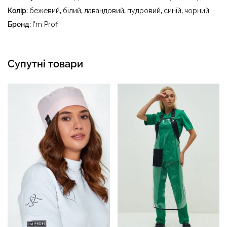
тетрахлоретилену (перхлоретилену) та вуглеводів
Колір:
бежевий
,
білий
,
лавандовий
,
пудровий
,
синій
,
чорний
(бензин, вайт-спірит) - сушити в пральному барабані за
Бренд:
I'm Profi
температури до 40 °C
Супутні товари