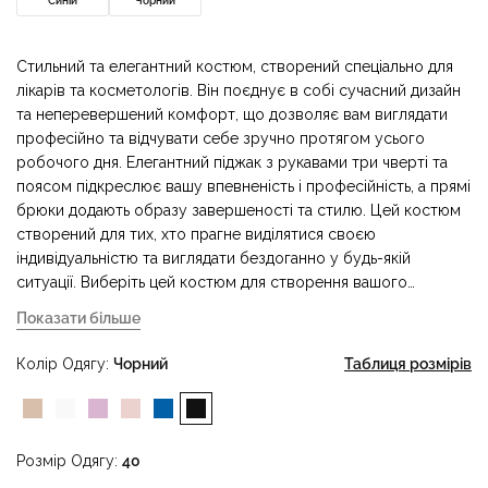
Синій
Чорний
Стильний та елегантний костюм, створений спеціально для
лікарів та косметологів. Він поєднує в собі сучасний дизайн
та неперевершений комфорт, що дозволяє вам виглядати
професійно та відчувати себе зручно протягом усього
робочого дня. Елегантний піджак з рукавами три чверті та
поясом підкреслює вашу впевненість і професійність, а прямі
брюки додають образу завершеності та стилю. Цей костюм
створений для тих, хто прагне виділятися своєю
індивідуальністю та виглядати бездоганно у будь-якій
ситуації. Виберіть цей костюм для створення вашого
неповторного професійного стилю, який завжди
Показати більше
залишатиметься на висоті!
Колір Одягу
Чорний
Таблиця розмірів
Розмір Одягу
40