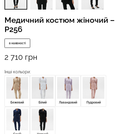
Медичний костюм жіночий –
P256
в наявності
2 710
грн
Інші кольори:
Бежевий
Білий
Лавандовий
Пудровий