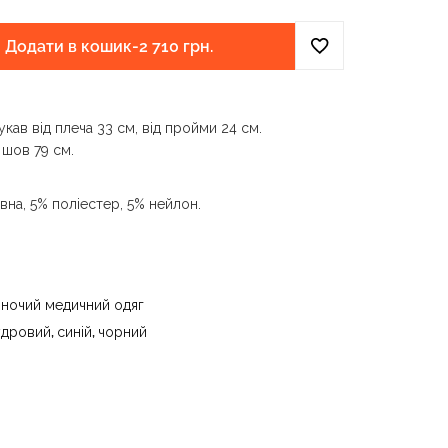
Додати в кошик
-
2 710 грн.
кав від плеча 33 см, від пройми 24 см.
 шов 79 см.
вна, 5% поліестер, 5% нейлон.
и води до 40 °C - прасувати за температури
 - суха чистка з використанням
) та вуглеводів (бензин, вайт-спірит) - сушити
іночий медичний одяг
ури до 40 °C
удровий
,
синій
,
чорний