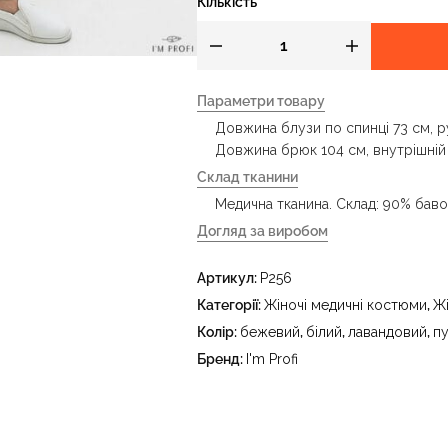
Кількість
Параметри товару
Довжина блузи по спинці 73 см, ру
Довжина брюк 104 см, внутрішній
Склад тканини
Медична тканина. Склад: 90% баво
Догляд за виробом
- делікатне прання за температур
Артикул:
P256
праски до 150 °C - не відбілювати
тетрахлоретилену (перхлоретилену
Категорії:
Жіночі медичні костюми
,
Ж
в пральному барабані за температ
Колір:
бежевий
,
білий
,
лавандовий
,
п
Бренд:
I'm Profi