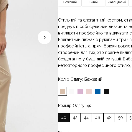
Бежевий
Білий
Лавандовий
Стильний та елегантний костюм, ство
поєднує в собі сучасний дизайн та
виглядати професійно та відчувати 
Елегантний піджак з рукавами три чв
професійність, а прямі брюки додаю
створений для тих, хто прагне виділ
бездоганно у будь-якій ситуації. Ви
неповторного професійного стилю, я
Колір Одягу
Бежевий
Розмір Одягу
40
40
42
44
46
48
50
5