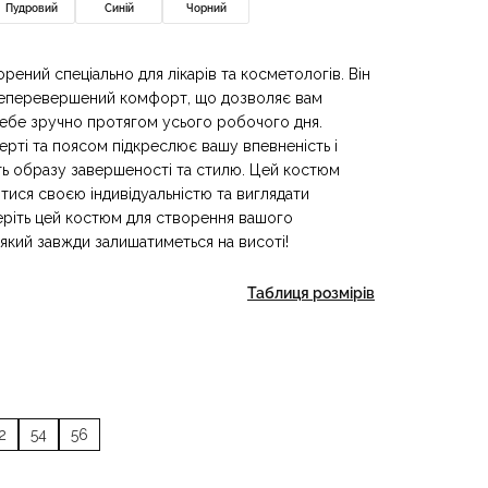
Пудровий
Синій
Чорний
рений спеціально для лікарів та косметологів. Він
 неперевершений комфорт, що дозволяє вам
себе зручно протягом усього робочого дня.
ерті та поясом підкреслює вашу впевненість і
ть образу завершеності та стилю. Цей костюм
ятися своєю індивідуальністю та виглядати
беріть цей костюм для створення вашого
кий завжди залишатиметься на висоті!
Таблиця розмірів
2
54
56