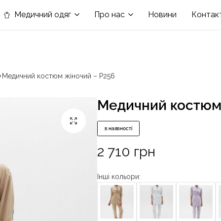
в номінації «Кращій виробник медичного одягу»
Медичний одяг
Про нас
Новини
Контак
Медичний костюм жіночий – P256
Медичний костюм 
в наявності
2 710
грн
Інші кольори: