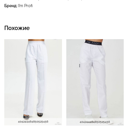
при температуре до 40 °C
Бренд:
I’m Profi
Похожие
40
42
44
46
48
50
52
54
56
40
42
44
46
48
50
52
54
56