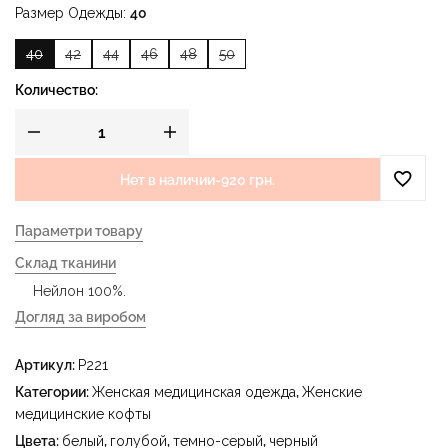
Размер Одежды
40
40
42
44
46
48
50
Количество:
Нет в наличии
-
920 грн.
Параметри товару
Склад тканини
Нейлон 100%.
Догляд за виробом
- деликатная стирка при температуре воды до 40 °C -
Артикул:
P221
гладить при температуре утюга до 150 °C - не
отбеливать - сухая чистка с использованием
Категории:
Женская медицинская одежда
,
Женские
тетрахлорэтилена (перхлорэтилена) и углеводородов
медицинские кофты
(бензин, уайт-спирит) - сушить в сушильной машине
Цвета:
белый
,
голубой
,
темно-серый
,
черный