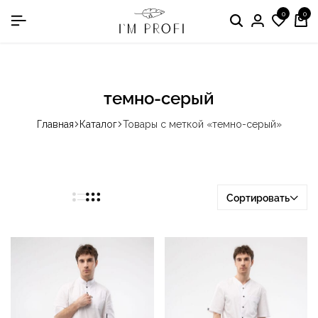
0
0
в номинации «Производитель медодежды»
Поиск
Вход
Спис
Ко
жела
темно-серый
Главная
Каталог
Товары с меткой «темно-серый»
Сортировать