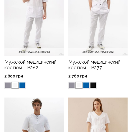
46
48
50
52
54
56
58
60
62
46
48
50
52
54
56
58
60
62
Мужской медицинский
Мужской медицинский
костюм – P282
костюм – P277
2 800
грн
2 760
грн