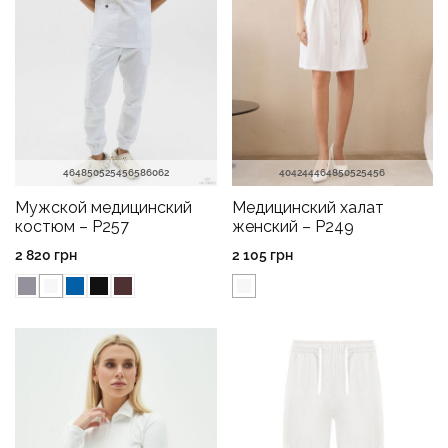
46
48
50
52
54
56
58
60
62
40
42
44
46
48
50
52
54
56
Мужской медицинский
Медицинский халат
костюм – P257
женский – P249
2 820
грн
2 105
грн