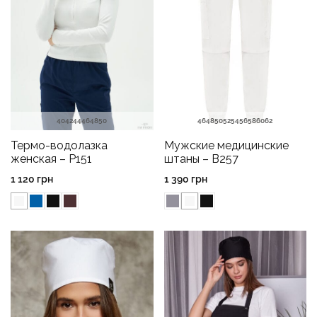
40
42
44
46
48
50
46
48
50
52
54
56
58
60
62
Термо-водолазка
Мужские медицинские
женская – P151
штаны – B257
1 120
грн
1 390
грн