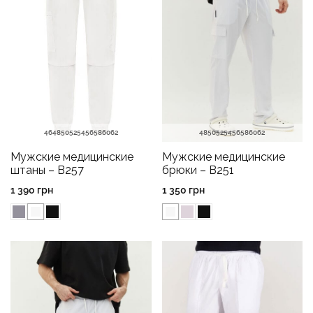
46
48
50
52
54
56
58
60
62
48
50
52
54
56
58
60
62
Мужские медицинские
Мужские медицинские
штаны – B257
брюки – B251
1 390
грн
1 350
грн