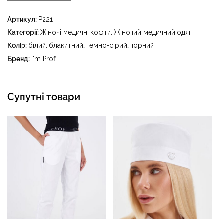
- делікатне прання за температури води до 40 °C -
Артикул:
P221
прасувати за температури праски до 150 °C - не
відбілювати - суха чистка з використанням
Категорії:
Жіночі медичні кофти
,
Жіночий медичний одяг
тетрахлоретилену (перхлоретилену) та вуглеводів
Колір:
білий
,
блакитний
,
темно-сірий
,
чорний
(бензин, вайт-спірит) - сушити в пральному барабані за
Бренд:
I'm Profi
температури до 40 °C
Супутні товари