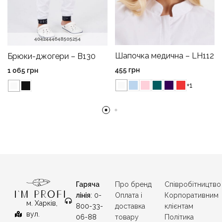
40
42
44
46
48
50
52
54
Шапочка медична – LH112
Брюки-джогери – B130
455
грн
1 065
грн
+1
Гаряча
Про бренд
Співробітництво
лінія
: 0-
Оплата і
Корпоративним
м. Харків,
800-33-
доставка
клієнтам
вул.
06-88
товару
Політика