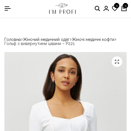
0
0
в номінації «Кращій виробник медичного одягу»
Головна
Жіночий медичний одяг
Жіночі медичні кофти
Гольф з вивернутими швами – P221