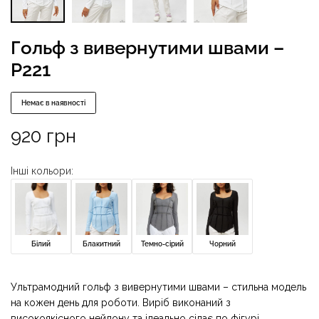
Гольф з вивернутими швами –
P221
Немає в наявності
920
грн
Інші кольори:
Білий
Блакитний
Темно-сірий
Чорний
Ультрамодний гольф з вивернутими швами – стильна модель
на кожен день для роботи. Виріб виконаний з
високоякісного нейлону та ідеально сідає по фігурі.