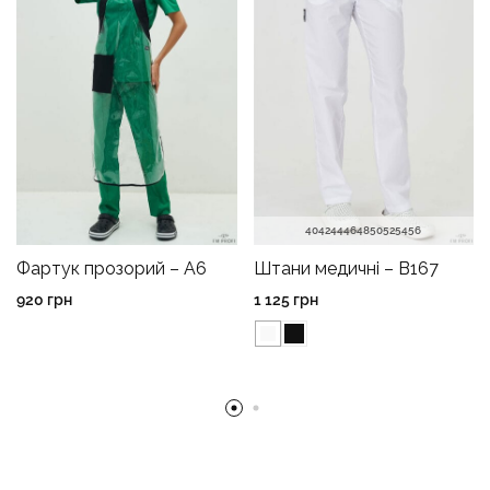
40
42
44
46
48
50
52
54
56
Фартук прозорий – A6
Штани медичні – B167
920
грн
1 125
грн