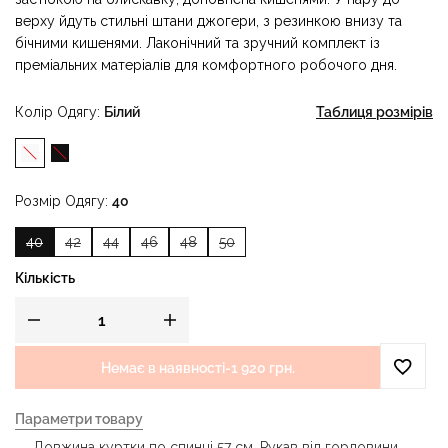
верху йдуть стильні штани джогери, з резинкою внизу та
бічними кишенями. Лаконічний та зручний комплект із
преміальних матеріалів для комфортного робочого дня.
Колір Одягу
Білий
Таблиця розмірів
Розмір Одягу
40
40
42
44
46
48
50
Кількість
Немає в наявності
-
1 920 грн.
Параметри товару
Довжина куртки по спинці 57 см. Рукав від горловини