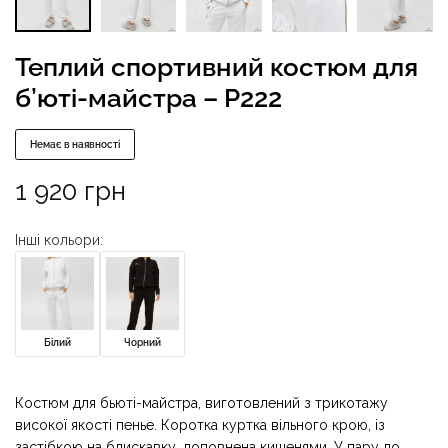
Теплий спортивний костюм для
б’юті-майстра – P222
Немає в наявності
1 920
грн
Інші кольори:
Білий
Чорний
Костюм для бьюті-майстра, виготовлений з трикотажу
високої якості пенье. Коротка куртка вільного крою, із
застібкою на блискавку, доповнена кишенями. У пару до