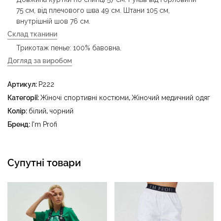
75 см, від плечового шва 49 см. Штани 105 см,
внутрішній шов 76 см.
Склад тканини
Трикотаж пенье: 100% бавовна.
Догляд за виробом
- делікатне прання за температури води до 40 °C -
Артикул:
P222
прасувати за температури праски до 150 °C - не
відбілювати - суха чистка з використанням
Категорії:
Жіночі спортивні костюми
,
Жіночий медичний одяг
тетрахлоретилену (перхлоретилену) та вуглеводів
Колір:
білий
,
чорний
(бензин, вайт-спірит) - сушити в пральному барабані за
Бренд:
I'm Profi
температури до 40 °C
Супутні товари