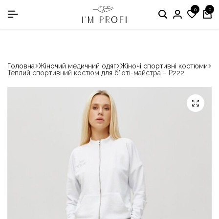
0
0
в номінації «Кращій виробник медичного одягу»
Головна
Жіночий медичний одяг
Жіночі спортивні костюми
Теплий спортивний костюм для б’юті-майстра – P222