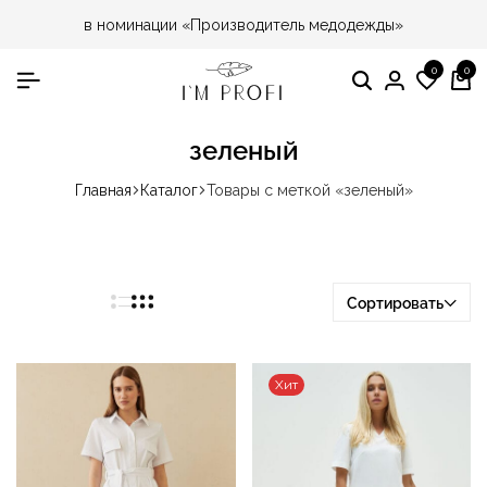
в номинации «Производитель медодежды»
0
0
Поиск
Вход
Спис
Ко
жела
зеленый
Главная
Каталог
Товары с меткой «зеленый»
Сортировать
Хит