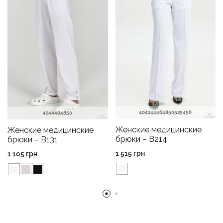
40
42
44
46
48
50
52
54
56
42
44
46
48
50
Женские медицинские
Женские медицинские
брюки – B214
брюки – B131
1 515
грн
1 105
грн