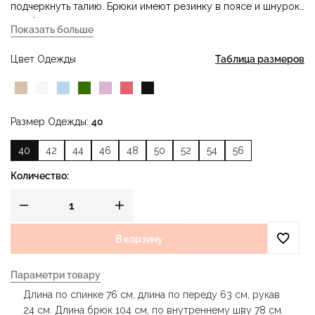
подчеркнуть талию. Брюки имеют резинку в поясе и шнурок
для более точной регулировки размера, а также
Показать больше
дополнительные карманы для удобства во время работы.
Этот костюм сочетает в себе стиль, комфорт и
Цвет Одежды
Таблица размеров
функциональность, создавая идеальную атмосферу для
профессиональной деятельности.
Размер Одежды
40
40
42
44
46
48
50
52
54
56
Количество:
В корзину
Параметри товару
Длина по спинке 76 см, длина по переду 63 см, рукав
24 см. Длина брюк 104 см, по внутреннему шву 78 см.