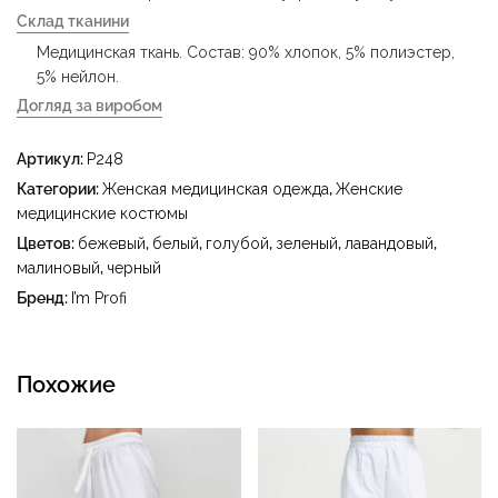
Склад тканини
Медицинская ткань. Состав: 90% хлопок, 5% полиэстер,
5% нейлон.
Догляд за виробом
- деликатная стирка при температуре воды до 40 °C -
Артикул:
P248
гладить при температуре утюга до 150 °C - не
отбеливать - сухая чистка с использованием
Категории:
Женская медицинская одежда
,
Женские
тетрахлорэтилена (перхлорэтилена) и углеводородов
медицинские костюмы
(бензин, уайт-спирит) - сушить в барабане при
Цветов:
бежевый
,
белый
,
голубой
,
зеленый
,
лавандовый
,
температуре до 40 °C
малиновый
,
черный
Бренд:
I’m Profi
Похожие