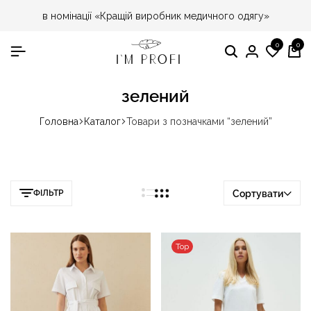
в номінації «Кращій виробник медичного одягу»
0
0
Пошук
Особист
Спис
Ко
кабінет
бажа
зелений
Головна
Каталог
Товари з позначками “зелений”
ФІЛЬТР
Сортувати
Top