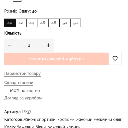
Розмір Одягу
40
40
42
44
46
48
50
52
Кількість
Немає в наявності
-
2 460 грн.
Параметри товару
Склад тканини
100% поліестер.
Догляд за виробом
- делікатне прання за температури води до 40 °C -
Артикул:
P237
прасувати за температури праски до 150 °C - не
відбілювати - суха чистка з використанням
Категорії:
Жіночі спортивні костюми
,
Жіночий медичний одяг
тетрахлоретилену (перхлоретилену) та вуглеводів
Колір:
бежевий
,
білий
,
рожевий
,
чорний