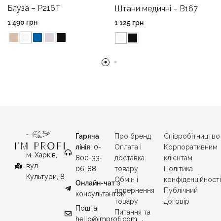
Блуза – P216T
Штани медичні – B167
1 490
грн
1 125
грн
Гаряча
Про бренд
Співробітництво
лінія
: 0-
Оплата і
Корпоративним
м. Харків,
800-33-
доставка
клієнтам
вул.
06-88
товару
Політика
Культури, 8
Обмін і
конфіденційност
Онлайн-чат
з
повернення
Публічний
консультантом
товару
договір
Пошта:
Питання та
hello@improfi.com