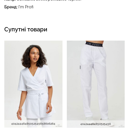
(бензин, вайт-спірит) - сушити в пральному барабані за
Бренд:
I'm Profi
температури до 40 °C
Супутні товари
40
42
44
46
48
50
52
54
56
58
60
62
64
40
42
44
46
48
50
52
54
56