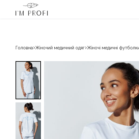
I'm Profi – переможець «Вибір країни» 2024 і 2025
080033068
Гаряча лінія:
Медичний
Магазин
одяг
красивого
IM
медичного
PROFI
одягу
для
Головна
Жіночий медичний одяг
Жіночі медичні футболк
професіоналів