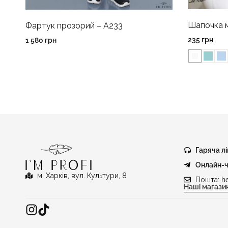
Шапочка м
Фартук прозорий – A233
235
грн
1 580
грн
Гаряча лі
Онлайн-ч
м. Харків, вул. Культури, 8
Пошта:
h
Наші магази