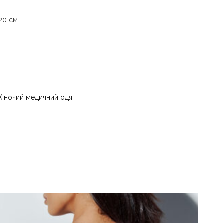
20 см.
и води до 40 °C - прасувати за температури
 - суха чистка з використанням
) та вуглеводів (бензин, вайт-спірит) - сушити
іночий медичний одяг
ури до 40 °C