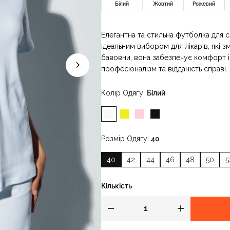
Білий
Жовтий
Рожевий
Елегантна та стильна футболка для 
ідеальним вибором для лікарів, які з
бавовни, вона забезпечує комфорт і
професіоналізм та відданість справі.
Колір Одягу
Білий
Розмір Одягу
40
40
42
44
46
48
50
5
Кількість