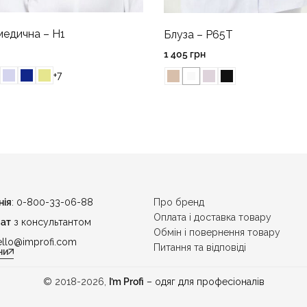
едична – H1
Блуза – P65T
1 405
грн
+7
нія
: 0-800-33-06-88
Про бренд
Оплата і доставка товару
ат
з консультантом
Обмін і повернення товару
ello@improfi.com
Питання та відповіді
ни
© 2018-2026,
I’m Profi
– одяг для професіоналів