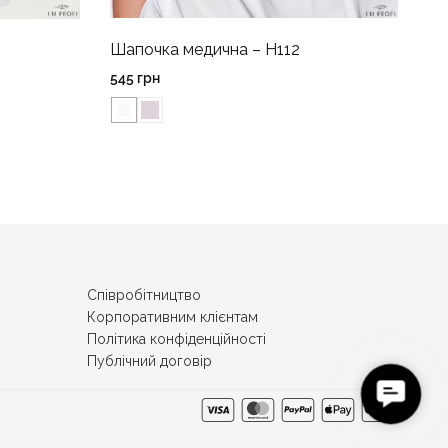
Шапочка медична – H112
545
грн
Співробітництво
Корпоративним клієнтам
Політика конфіденційності
Публічний договір
C
o
n