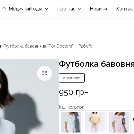
в номінації «Кращій виробник медичного одягу»
Медичний одяг
Про нас
Новини
Контак
и
Футболка бавовняна “For Doctors” – P260fd
Футболка бавовнян
в наявності
950
грн
Інші кольори: