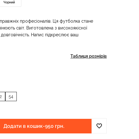
Чорний
справжніх професіоналів. Ця футболка стане
мінюють світ. Виготовлена з високоякісної
 довговічність. Напис підкреслює ваш
Таблиця розмірів
2
54
Додати в кошик
-
950 грн.