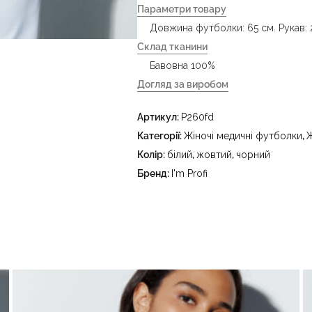
Параметри товару
Довжина футболки: 65 см. Рукав: 
Склад тканини
Бавовна 100%
Догляд за виробом
- делікатне прання за температур
Артикул:
P260fd
праски до 150 °C - не відбілювати
тетрахлоретилену (перхлоретилену
Категорії:
Жіночі медичні футболки
,
Ж
в пральному барабані за температ
Колір:
білий
,
жовтий
,
чорний
Бренд:
I'm Profi