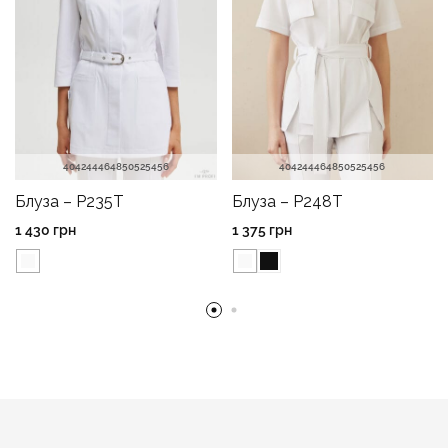
40
42
44
46
48
50
52
54
56
40
42
44
46
48
50
52
54
56
Блуза – P235T
Блуза – P248T
1 430
грн
1 375
грн