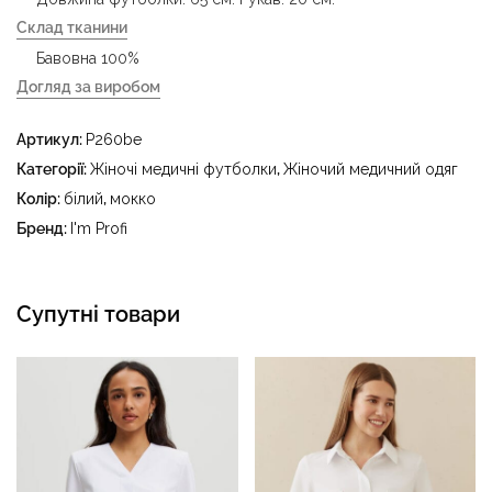
Склад тканини
Бавовна 100%
Догляд за виробом
- делікатне прання за температури води до 40 °C -
Артикул:
P260be
прасувати за температури праски до 150 °C - не
відбілювати - суха чистка з використанням
Категорії:
Жіночі медичні футболки
,
Жіночий медичний одяг
тетрахлоретилену (перхлоретилену) та вуглеводів
Колір:
білий
,
мокко
(бензин, вайт-спірит) - сушити в пральному барабані за
Бренд:
I'm Profi
температури до 40 °C
Супутні товари