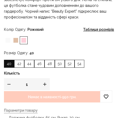
ця футболка стане чудовим доповненням до вашого
гардеробу. Чорний напис “Beauty Expert” підкреслює ваш
професіоналізм та відданість сфері краси.
Колір Одягу
Рожевий
Таблиця розмірів
Розмір Одягу
40
40
42
44
46
48
50
52
54
Кількість
Немає в наявності
-
950 грн.
Параметри товару
Довжина футболки: 65 см. Рукав: 20 см.