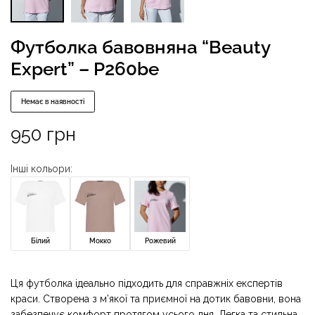
Футболка бавовняна “Beauty
Expert” – P260be
Немає в наявності
950
грн
Інші кольори:
Білий
Мокко
Рожевий
Ця футболка ідеально підходить для справжніх експертів
краси. Створена з м’якої та приємної на дотик бавовни, вона
забезпечує комфорт протягом усього дня. Легка та стильна,