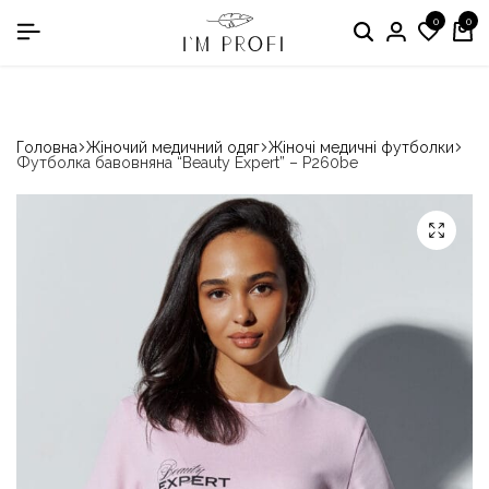
0
0
в номінації «Кращій виробник медичного одягу»
Головна
Жіночий медичний одяг
Жіночі медичні футболки
Футболка бавовняна “Beauty Expert” – P260be