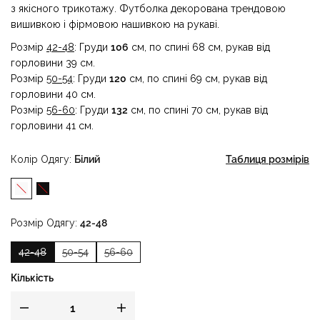
з якісного трикотажу. Футболка декорована трендовою
вишивкою і фірмовою нашивкою на рукаві.
Розмір
42-48
: Груди
106
см, по спині 68 см, рукав від
горловини 39 см.
Розмір
50-54
: Груди
120
см, по спині 69 см, рукав від
горловини 40 см.
Розмір
56-60
: Груди
132
см, по спині 70 см, рукав від
горловини 41 см.
Колір Одягу
Білий
Таблиця розмірів
Розмір Одягу
42-48
42-48
50-54
56-60
Кількість