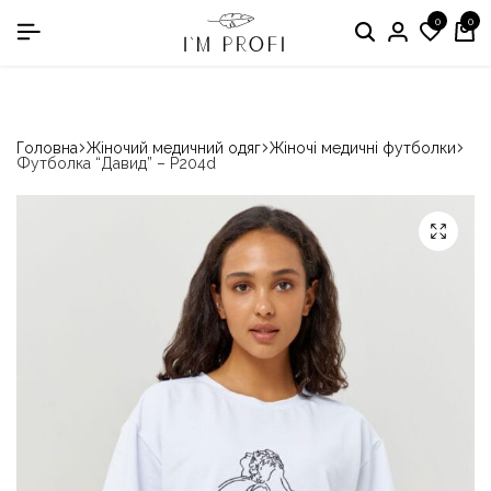
0
0
в номінації «Кращій виробник медичного одягу»
Головна
Жіночий медичний одяг
Жіночі медичні футболки
Футболка “Давид” – P204d