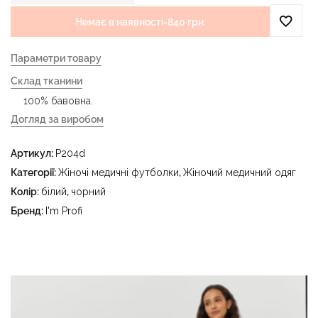
Немає в наявності
-
840 грн.
Параметри товару
Склад тканини
100% бавовна.
Догляд за виробом
- делікатне прання за температури води до 40 °C -
Артикул:
P204d
прасувати за температури праски до 150 °C - не
відбілювати - суха чистка з використанням
Категорії:
Жіночі медичні футболки
,
Жіночий медичний одяг
тетрахлоретилену (перхлоретилену) та вуглеводів
Колір:
білий
,
чорний
(бензин, вайт-спірит) - сушити в пральному барабані за
Бренд:
I'm Profi
температури до 40 °C