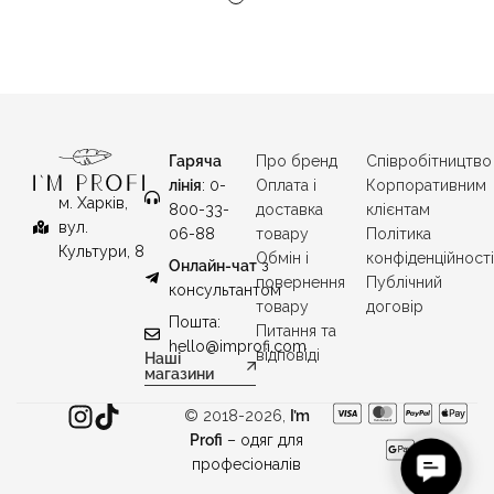
Гаряча
Про бренд
Співробітництво
лінія
: 0-
Оплата і
Корпоративним
м. Харків,
800-33-
доставка
клієнтам
вул.
06-88
товару
Політика
Культури, 8
Обмін і
конфіденційност
Онлайн-чат
з
повернення
Публічний
консультантом
товару
договір
Пошта:
Питання та
hello@improfi.com
відповіді
Наші
магазини
© 2018-2026,
I’m
Profi
– одяг для
C
професіоналів
o