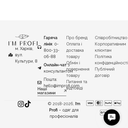
Гаряча
Про бренд
Співробітництво
лінія
: 0-
Оплата і
Корпоративним
м. Харків,
800-33-
доставка
клієнтам
вул.
06-88
товару
Політика
Культури, 8
Обмін і
конфіденційност
Онлайн-чат
з
повернення
Публічний
консультантом
товару
договір
Пошта:
Питання та
hello@improfi.com
відповіді
Наші
магазини
© 2018-2026,
I’m
Profi
– одяг для
C
професіоналів
o