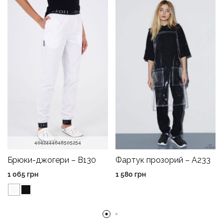
40
42
44
46
48
50
52
54
Брюки-джогери – B130
Фартук прозорий – A233
1 065
грн
1 580
грн