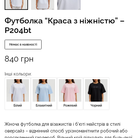
Футболка “Краса з ніжністю” –
P204bt
Немає в наявності
840
грн
Інші кольори:
Білий
Блакитний
Рожевий
Чорний
Жіноча футболка для візажистів і б’юті майстрів в стилі
оверсайз – відмінний спосіб урізноманітнити робочий або
повсякденний гардероб. Вільний крій підходить для будь-якої