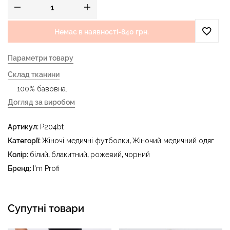
Немає в наявності
-
840 грн.
Параметри товару
Склад тканини
100% бавовна.
Догляд за виробом
- делікатне прання за температури води до 40 °C -
Артикул:
P204bt
прасувати за температури праски до 150 °C - не
відбілювати - суха чистка з використанням
Категорії:
Жіночі медичні футболки
,
Жіночий медичний одяг
тетрахлоретилену (перхлоретилену) та вуглеводів
Колір:
білий
,
блакитний
,
рожевий
,
чорний
(бензин, вайт-спірит) - сушити в пральному барабані за
Бренд:
I'm Profi
температури до 40 °C
Супутні товари