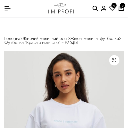
0
0
в номінації «Кращій виробник медичного одягу»
Головна
Жіночий медичний одяг
Жіночі медичні футболки
Футболка “Краса з ніжністю” – P204bt