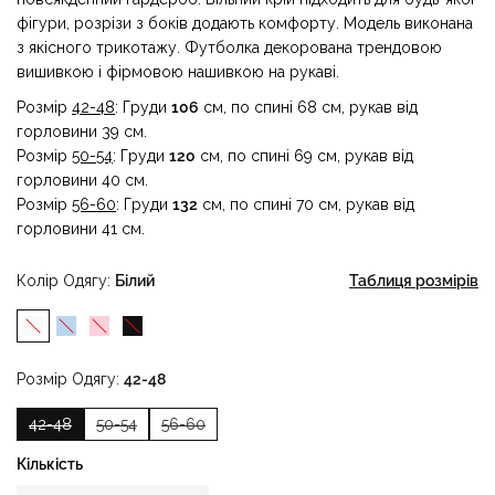
фігури, розрізи з боків додають комфорту. Модель виконана
з якісного трикотажу. Футболка декорована трендовою
вишивкою і фірмовою нашивкою на рукаві.
Розмір
42-48
: Груди
106
см, по спині 68 см, рукав від
горловини 39 см.
Розмір
50-54
: Груди
120
см, по спині 69 см, рукав від
горловини 40 см.
Розмір
56-60
: Груди
132
см, по спині 70 см, рукав від
горловини 41 см.
Колір Одягу
Білий
Таблиця розмірів
Розмір Одягу
42-48
42-48
50-54
56-60
Кількість