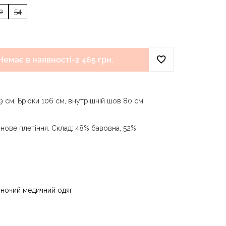
2
54
Немає в наявності
-
2 465 грн.
9 см. Брюки 106 см, внутрішній шов 80 см.
нове плетіння. Склад: 48% бавовна, 52%
и води до 40 °C - прасувати за температури
 - суха чистка з використанням
) та вуглеводів (бензин, вайт-спірит) - сушити
іночий медичний одяг
ури до 40 °C