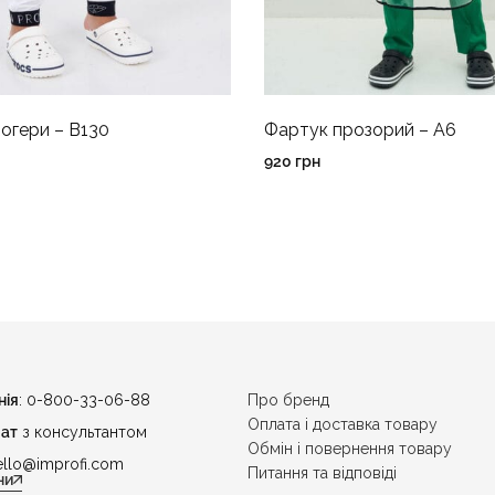
огери – B130
Фартук прозорий – A6
920
грн
нія
: 0-800-33-06-88
Про бренд
Оплата і доставка товару
ат
з консультантом
Обмін і повернення товару
ello@improfi.com
Питання та відповіді
ни