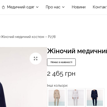
в номінації «Кращій виробник медичного одягу»
Медичний одяг
Про нас
Новини
Контак
Жіночий медичний костюм – P278
Жіночий медичний
Немає в наявності
2 465
грн
Інші кольори: