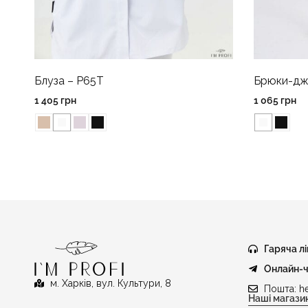
Блуза – P65T
Брюки-дж
1 405
грн
1 065
грн
Гаряча лі
Онлайн-ч
м. Харків, вул. Культури, 8
Пошта:
h
Наші магази