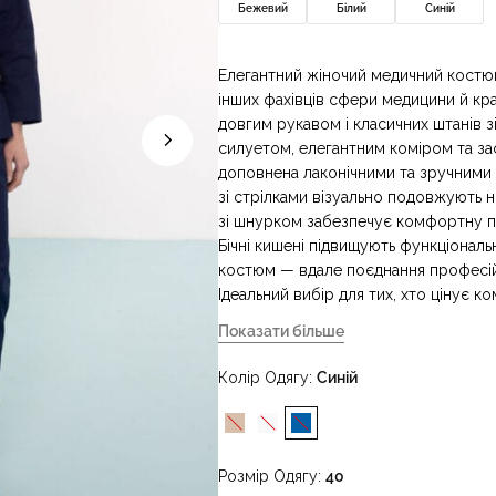
Бежевий
Білий
Синій
Елегантний жіночий медичний костюм 
інших фахівців сфери медицини й кр
довгим рукавом і класичних штанів з
силуетом, елегантним коміром та зас
доповнена лаконічними та зручними
зі стрілками візуально подовжують н
зі шнурком забезпечує комфортну по
Бічні кишені підвищують функціональн
костюм — вдале поєднання професійн
Ідеальний вибір для тих, хто цінує 
медичній практиці.
Показати більше
Колір Одягу
Синій
Розмір Одягу
40