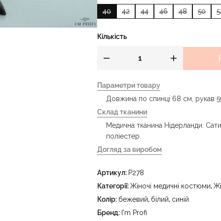
40
42
44
46
48
50
5
Кількість
Параметри товару
Довжина по спинці 68 см, рукав 5
Склад тканини
Медична тканина Нідерланди. Сати
поліестер.
Догляд за виробом
- делікатне прання за температур
Артикул:
P278
праски до 150 °C - не відбілювати
тетрахлоретилену (перхлоретилену
Категорії:
Жіночі медичні костюми
,
Ж
в пральному барабані за температ
Колір:
бежевий
,
білий
,
синій
Бренд:
I'm Profi