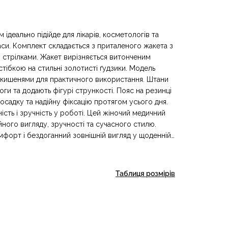
ідеально підійде для лікарів, косметологів та
аси. Комплект складається з приталеного жакета з
і стрілками. Жакет вирізняється витонченим
тібкою на стильні золотисті ґудзики. Модель
 кишенями для практичного використання. Штани
оги та додають фігурі стрункості. Пояс на резинці
садку та надійну фіксацію протягом усього дня.
ість і зручність у роботі. Цей жіночий медичний
ого вигляду, зручності та сучасного стилю.
комфорт і бездоганний зовнішній вигляд у щоденній
Таблиця розмірів