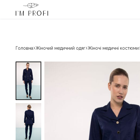
I'm Profi – переможець «Вибір країни» 2024 і 2025
080033068
Гаряча лінія:
Медичний
Магазин
одяг
красивого
IM
медичного
PROFI
одягу
для
Головна
Жіночий медичний одяг
Жіночі медичні костюми
професіоналів