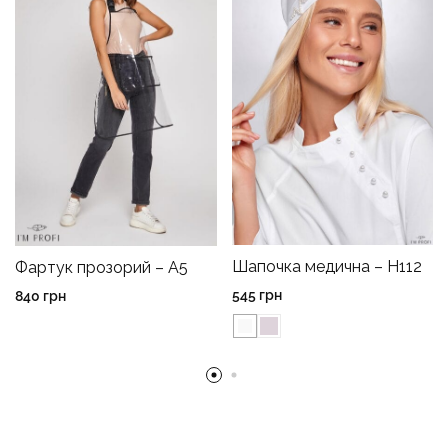
Шапочка медична – H112
Фартук прозорий – A5
545
грн
840
грн