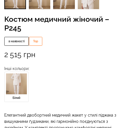
Костюм медичний жіночий –
P245
в наявності
Top
2 515
грн
Інші кольори:
Білий
Елегантний двобортний медичний жакет у стилі піджака з
вишуканими ґудзиками, які гармонійно поєднуються з
дизайном. У комплекті пропонуємо комфортні медичні