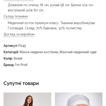
Довжина по спинці 78 см, рукав 58 см. Брюки 104 см,
внутрішній шов 80 см.
Склад тканини
Медичний котон преміум-класу. Тканина виробництва
Голландія. Склад: 70% бавовна, 30% поліестер.
Догляд за виробом
- делікатне прання за температури води до 40 °C -
Артикул:
P245
прасувати за температури праски до 150 °C - не
відбілювати - суха чистка з використанням
Категорії:
Жіночі медичні костюми
,
Жіночий медичний одяг
тетрахлоретилену (перхлоретилену) та вуглеводів
Колір:
білий
(бензин, вайт-спірит) - сушити в пральному барабані за
Бренд:
I'm Profi
температури до 40 °C
Супутні товари