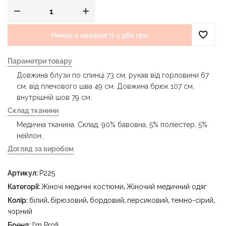
Немає в наявності
-
1 980 грн.
Параметри товару
Довжина блузи по спинці 73 см, рукав від горловини 67
см, від плечового шва 49 см. Довжина брюк 107 см,
внутрішній шов 79 см.
Склад тканини
Медична тканина. Склад: 90% бавовна, 5% поліестер, 5%
нейлон.
Догляд за виробом
- делікатне прання за температури води до 40 °C -
Артикул:
P225
прасувати за температури праски до 150 °C - не
відбілювати - суха чистка з використанням
Категорії:
Жіночі медичні костюми
,
Жіночий медичний одяг
тетрахлоретилену (перхлоретилену) та вуглеводів
Колір:
білий
,
бірюзовий
,
бордовий
,
персиковий
,
темно-сірий
,
(бензин, вайт-спірит) - сушити в пральному барабані за
чорний
температури до 40 °C
Бренд:
I'm Profi