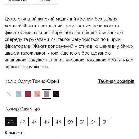
Темно-сірий
Чорний
Дуже стильний жіночий медичний костюм без зайвих
деталей. Жакет приталений, регулюється резинкою та
фіксаторами на спині зі зручною застібкою-блискавкою
спереду та рукавами, які також регулюються по ширині
фіксаторами. Жакет доповнений місткими кишенями у бічних
швах, а також лаконічною кішенею з брендованою
вишивкою, завужені штани з високою посадкою роблять вас
вищою і стрункішою.
Колір Одягу
Темно-Сірий
Таблиця розмірів
Розмір Одягу
40
40
42
44
46
48
50
52
54
56
Кількість