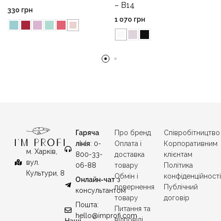
– B14
330
грн
1 070
грн
Гаряча
Про бренд
Співробітництво
лінія
: 0-
Оплата і
Корпоративним
м. Харків,
800-33-
доставка
клієнтам
вул.
06-88
товару
Політика
Культури, 8
Обмін і
конфіденційност
Онлайн-чат
з
повернення
Публічний
консультантом
товару
договір
Пошта:
Питання та
hello@improfi.com
відповіді
Наші