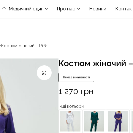
в номінації «Кращій виробник медичного одягу»
Медичний одяг
Про нас
Новини
Контак
Костюм жіночий – P161
Костюм жіночий –
Немає в наявності
1 270
грн
Інші кольори: