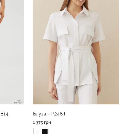
 B14
Блуза – P248T
1 375
грн