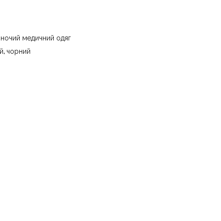
и води до 40 °C - прасувати за температури
 - суха чистка з використанням
) та вуглеводів (бензин, вайт-спірит) - сушити
іночий медичний одяг
ури до 40 °C
й
,
чорний