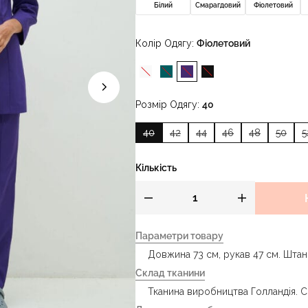
Білий
Смарагдовий
Фіолетовий
Колір Одягу
Фіолетовий
Розмір Одягу
40
40
42
44
46
48
50
5
Кількість
Параметри товару
Довжина 73 см, рукав 47 см. Штани
Склад тканини
Тканина виробництва Голландія. С