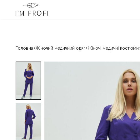
I'm Profi – переможець «Вибір країни» 2024 і 2025
080033068
Гаряча лінія:
Медичний
Магазин
одяг
красивого
IM
медичного
PROFI
одягу
для
Головна
Жіночий медичний одяг
Жіночі медичні костюми
професіоналів