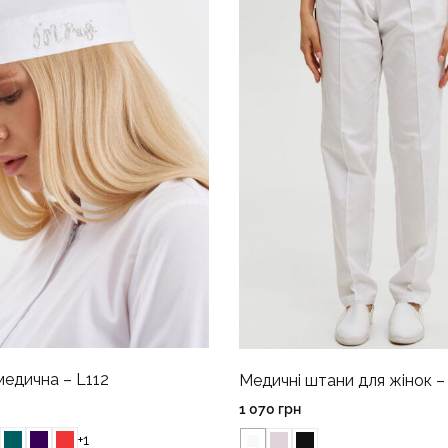
едична – L112
Медичні штани для жінок –
1 070
грн
+1