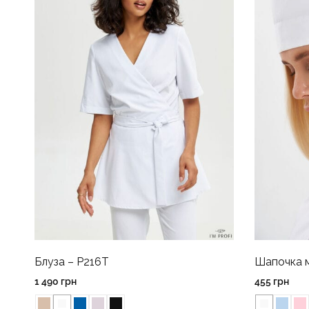
Шапочка м
Блуза – P216T
455
грн
1 490
грн