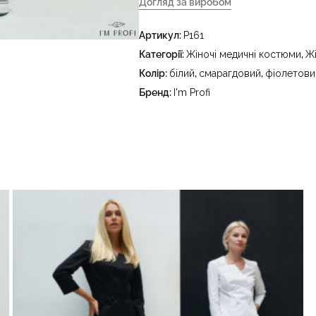
Догляд за виробом
- делікатне прання за температур
Артикул:
P161
праски до 150 °C - не відбілювати
тетрахлоретилену (перхлоретилену
Категорії:
Жіночі медичні костюми
,
Ж
в пральному барабані за температ
Колір:
білий
,
смарагдовий
,
фіолетови
Бренд:
I'm Profi