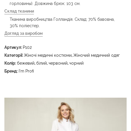
горловины). Довжина брюк: 103 см.
Склад тканини
Тканина виробництва Голландія. Склад: 70% бавовна,
30% поліестер.
Догляд за виробом
- делікатне прання за температури води до 40 °C -
Артикул:
P102
прасувати за температури праски до 150 °C - не
відбілювати - суха чистка з використанням
Категорії:
Жіночі медичні костюми
,
Жіночий медичний одяг
тетрахлоретилену (перхлоретилену) та вуглеводів
Колір:
бежевий
,
білий
,
червоний
,
чорний
(бензин, вайт-спірит) - сушити в пральному барабані за
Бренд:
I'm Profi
температури до 40 °C