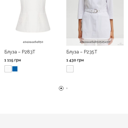
40
42
44
46
48
50
40
42
44
46
48
50
52
54
56
Блуза – P283T
Блуза – P235T
1 115
грн
1 430
грн