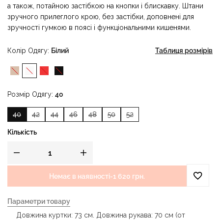
а також, потайною застібкою на кнопки і блискавку. Штани
зручного прилеглого крою, без застібки, доповнені для
зручності гумкою в поясі і функціональними кишенями.
Колір Одягу
Білий
Таблиця розмірів
Розмір Одягу
40
40
42
44
46
48
50
52
Кількість
Немає в наявності
-
1 620 грн.
Параметри товару
Довжина куртки: 73 см. Довжина рукава: 70 см (от