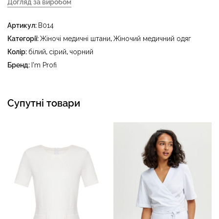
Догляд за виробом
- делікатне прання за температури води до 40 °C -
Артикул:
B014
прасувати за температури праски до 150 °C - не
відбілювати - суха чистка з використанням
Категорії:
Жіночі медичні штани
,
Жіночий медичний одяг
тетрахлоретилену (перхлоретилену) та вуглеводів
Колір:
білий
,
сірий
,
чорний
(бензин, вайт-спірит) - сушити в пральному барабані за
Бренд:
I'm Profi
температури до 40 °C
Супутні товари