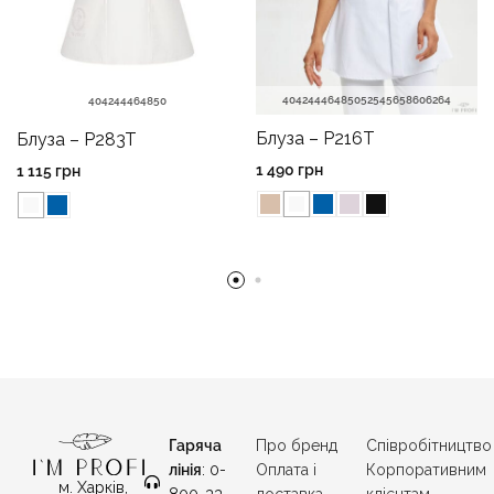
40
42
44
46
48
50
52
54
56
58
60
62
64
40
42
44
46
48
50
Блуза – P216T
Блуза – P283T
1 490
грн
1 115
грн
Гаряча
Про бренд
Співробітництво
лінія
: 0-
Оплата і
Корпоративним
м. Харків,
800-33-
доставка
клієнтам