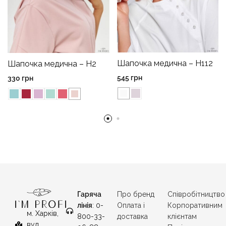
Шапочка медична – H112
Шапочка медична – H2
545
грн
330
грн
Гаряча
Про бренд
Співробітництво
лінія
: 0-
Оплата і
Корпоративним
м. Харків,
800-33-
доставка
клієнтам
вул.