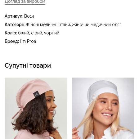
Догляд за виробом
- делікатне прання за температури води до 40 °C -
Артикул:
B014
прасувати за температури праски до 150 °C - не
відбілювати - суха чистка з використанням
Категорії:
Жіночі медичні штани
,
Жіночий медичний одяг
тетрахлоретилену (перхлоретилену) та вуглеводів
Колір:
білий
,
сірий
,
чорний
(бензин, вайт-спірит) - сушити в пральному барабані за
Бренд:
I'm Profi
температури до 40 °C
Супутні товари