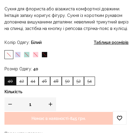
Сукня для флориста або візажиста комфортної довжини.
Імітація запаху коригує фігуру. Сукня із коротким рукавом
доповнена вишуканими деталями: невеликий трикутний виріз
на спинці, застібка на кнопку і репсова стрічка-пояс в кулісці.
Колір Одягу
Білий
Таблиця розмірів
Розмір Одягу
40
40
42
44
46
48
50
52
54
Кількість
Немає в наявності
-
845 грн.