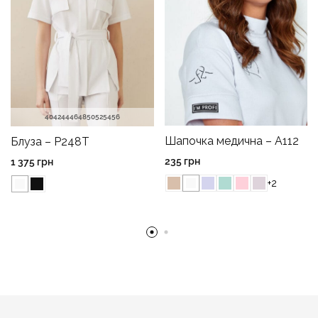
40
42
44
46
48
50
52
54
56
Шапочка медична – A112
Блуза – P248T
235
грн
1 375
грн
+2