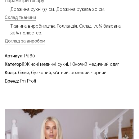
Параметри товару
Довжина сукні 97 см. Довжина рукава 20 см.
Склад тканини
Тканина виробництва Голландія. Склад: 70% бавовна,
30% поліестер.
Догляд за виробом
- делікатне прання за температури води до 40 °C -
Артикул:
P060
прасувати за температури праски до 150 °C - не
відбілювати - суха чистка з використанням
Категорії:
Жіночі медичні сукні
,
Жіночий медичний одяг
тетрахлоретилену (перхлоретилену) та вуглеводів
Колір:
білий
,
бузковий
,
м'ятний
,
рожевий
,
чорний
(бензин, вайт-спірит) - сушити в пральному барабані за
Бренд:
I'm Profi
температури до 40 °C