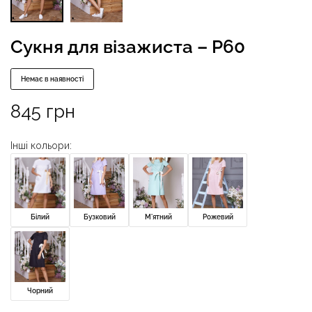
Сукня для візажиста – P60
Немає в наявності
845
грн
Інші кольори:
Білий
Бузковий
М'ятний
Рожевий
Чорний