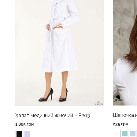
Шапочка м
Халат медичний жіночий – P203
235
грн
1 885
грн