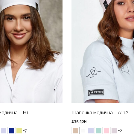
едична – H1
Шапочка медична – A112
235
грн
+7
+2