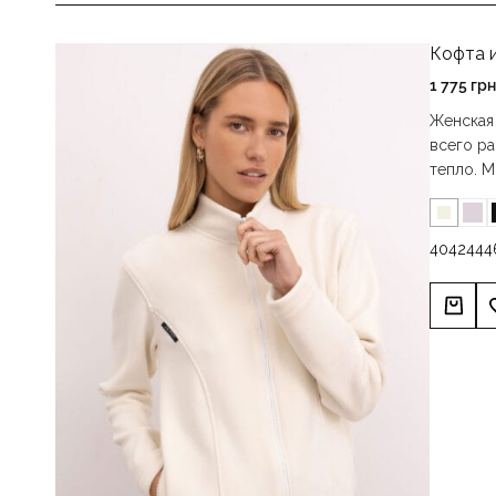
Кофта 
1 775
грн
Женская
всего ра
тепло. М
40
42
44
4