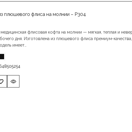
из плюшевого флиса на молнии – P304
 медицинская флисовая кофта на молнии — мягкая, теплая и нев
бочего дня. Изготовлена из плюшевого флиса премиум-качества,
одель имеет…
6
48
50
52
54