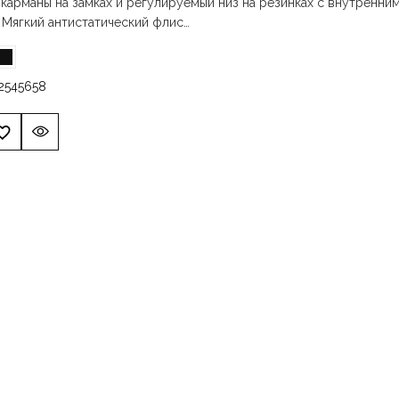
карманы на замках и регулируемый низ на резинках с внутренни
 Мягкий антистатический флис…
2
54
56
58