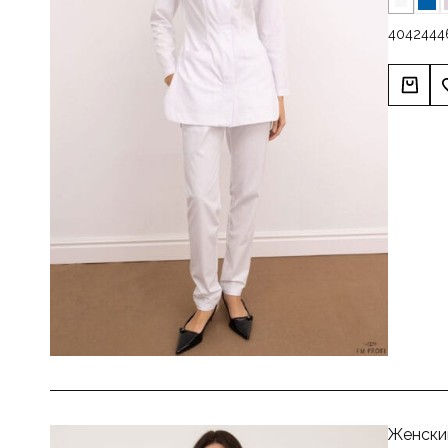
40
42
44
4
Женски