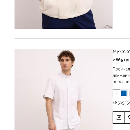
Мужско
2 865
гр
Премиал
движений
воротни
48
50
52
5