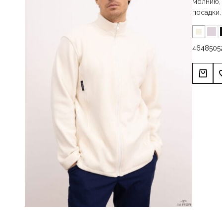
молнию, 
посадки.
46
48
50
5