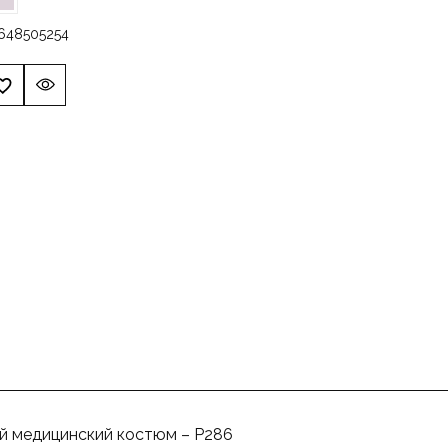
6
48
50
52
54
й медицинский костюм – P286