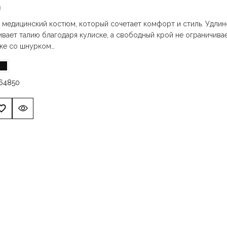
н
медицинский костюм, который сочетает комфорт и стиль. Удлинё
вает талию благодаря кулиске, а свободный крой не ограничива
нке со шнурком…
6
48
50