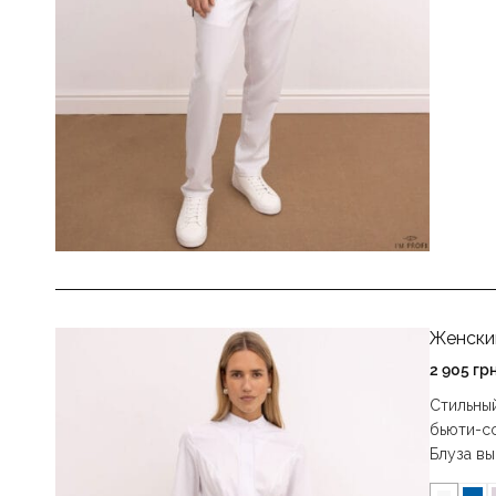
Женски
2 905
гр
Стильны
бьюти-сф
Блуза в