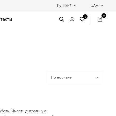
I'm Profi – победитель «Вибір країни» 2024, 202
Русский
UAH
0
0
такты
Кор
Поиск
Вход
Список
желаний
По новизне
аботы. Имеет центральную