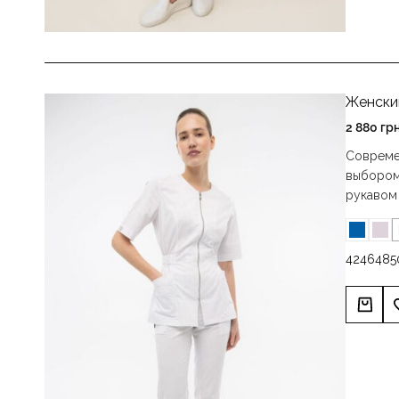
Женски
2 880
гр
Современ
выбором
рукавом
42
46
48
5