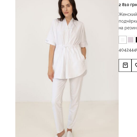
2 810
гр
Женский 
подчёрки
на рези
40
42
44
4