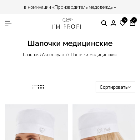
в номинации «Производитель медодежды»
0
0
Поиск
Вход
Спис
Ко
жела
Шапочки медицинские
Главная
Аксессуары
Шапочки медицинские
Сортировать