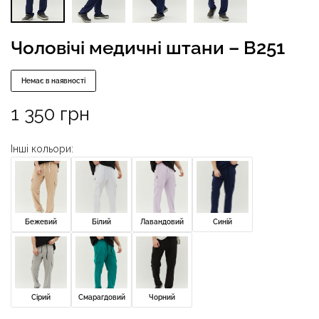
Чоловічі медичні штани – B251
Немає в наявності
1 350
грн
Інші кольори:
Бежевий
Білий
Лавандовий
Синій
Сірий
Смарагдовий
Чорний