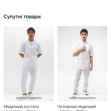
Супутні товари
46
48
50
52
54
56
58
60
62
46
48
50
52
54
56
58
60
62
Медичний костюм
Чоловічий медичний