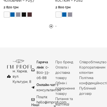
чоловічий – P257
костюм – P282
2 820
грн
2 800
грн
Гаряча
Про бренд
Співробітництво
лінія
: 0-
Оплата і
Корпоративним
м. Харків,
800-33-
доставка
клієнтам
вул.
06-88
товару
Політика
Культури, 8
Обмін і
конфіденційност
Онлайн-чат
з
повернення
Публічний
консультантом
товару
договір
Пошта:
Питання та
hello@improfi.com
відповіді
Наші