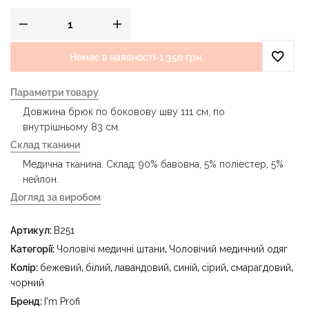
Немає в наявності
-
1 350 грн.
Параметри товару
Довжина брюк по боковову шву 111 см, по
внутрішньому 83 см.
Склад тканини
Медична тканина. Склад: 90% бавовна, 5% поліестер, 5%
нейлон.
Догляд за виробом
- делікатне прання за температури води до 40 °C -
Артикул:
B251
прасувати за температури праски до 150 °C - не
відбілювати - суха чистка з використанням
Категорії:
Чоловічі медичні штани
,
Чоловічий медичний одяг
тетрахлоретилену (перхлоретилену) та вуглеводів
Колір:
бежевий
,
білий
,
лавандовий
,
синій
,
сірий
,
смарагдовий
,
(бензин, вайт-спірит) - сушити в пральному барабані за
чорний
температури до 40 °C
Бренд:
I'm Profi