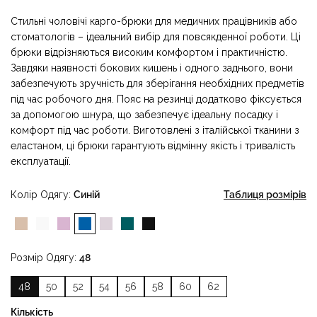
Стильні чоловічі карго-брюки для медичних працівників або
стоматологів – ідеальний вибір для повсякденної роботи. Ці
брюки відрізняються високим комфортом і практичністю.
Завдяки наявності бокових кишень і одного заднього, вони
забезпечують зручність для зберігання необхідних предметів
під час робочого дня. Пояс на резинці додатково фіксується
за допомогою шнура, що забезпечує ідеальну посадку і
комфорт під час роботи. Виготовлені з італійської тканини з
еластаном, ці брюки гарантують відмінну якість і тривалість
експлуатації.
Колір Одягу
Синій
Таблиця розмірів
Розмір Одягу
48
48
50
52
54
56
58
60
62
Кількість