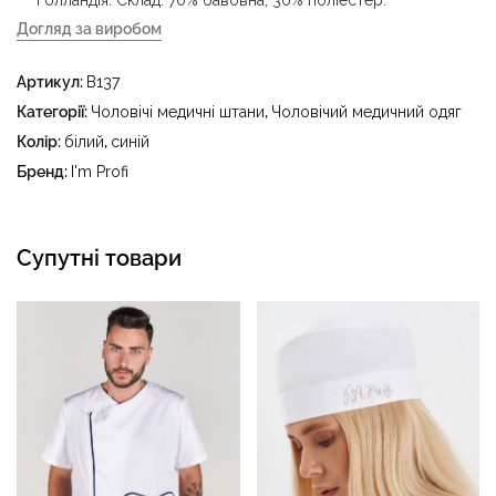
Голландія. Склад: 70% бавовна, 30% поліестер.
Догляд за виробом
- делікатне прання за температури води до 40 °C -
Артикул:
B137
прасувати за температури праски до 150 °C - не
відбілювати - суха чистка з використанням
Категорії:
Чоловічі медичні штани
,
Чоловічий медичний одяг
тетрахлоретилену (перхлоретилену) та вуглеводів
Колір:
білий
,
синій
(бензин, вайт-спірит) - сушити в пральному барабані за
Бренд:
I'm Profi
температури до 40 °C
Супутні товари