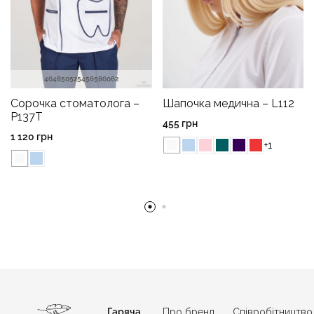
46
48
50
52
54
56
58
60
62
Сорочка стоматолога –
Шапочка медична – L112
P137T
455
грн
1 120
грн
+1
Гаряча
Про бренд
Співробітництво