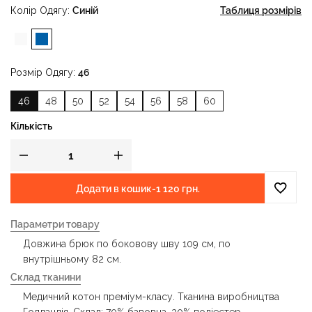
Колір Одягу
Синій
Таблиця розмірів
Розмір Одягу
46
46
48
50
52
54
56
58
60
Кількість
Додати в кошик
-
1 120 грн.
Параметри товару
Довжина брюк по боковову шву 109 см, по
внутрішньому 82 см.
Склад тканини
Медичний котон преміум-класу. Тканина виробництва