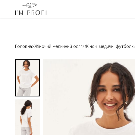
I'm Profi – переможець «Вибір країни» 2024 і 2025
080033068
Гаряча лінія:
Медичний
Магазин
одяг
красивого
IM
медичного
PROFI
одягу
для
Головна
Жіночий медичний одяг
Жіночі медичні футболк
професіоналів