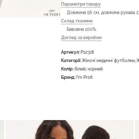
Параметри товару
Довжина 56 см, довжина рукава 17
Склад тканини
Бавовна 100%.
Догляд за виробом
- делікатне прання за температур
Артикул:
P123dl
праски до 150 °C - не відбілювати
тетрахлоретилену (перхлоретилену
Категорії:
Жіночі медичні футболки
,
Ж
в пральному барабані за температ
Колір:
білий
,
чорний
Бренд:
I'm Profi