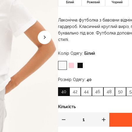
Білий
Рожевий
Чорний
Лаконічна футболка з бавовни відм
гардероб. Класичний круглий виріз, 
буквально під все. Футболка допов
стилі.
Колір Одягу
Білий
Розмір Одягу
40
40
42
44
46
48
50
5
Кількість