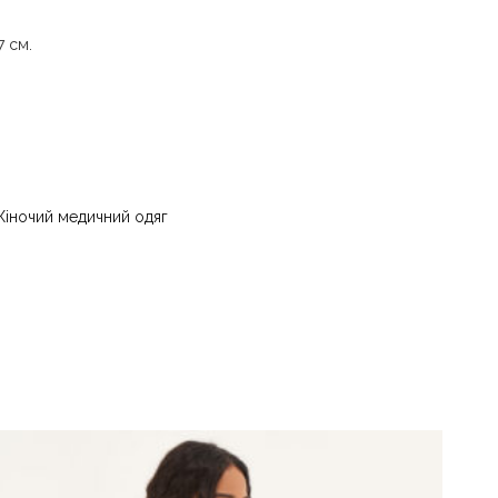
 см.
и води до 40 °C - прасувати за температури
 - суха чистка з використанням
) та вуглеводів (бензин, вайт-спірит) - сушити
іночий медичний одяг
ури до 40 °C