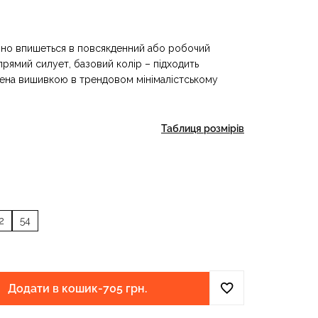
інно впишеться в повсякденний або робочий
прямий силует, базовий колір – підходить
нена вишивкою в трендовом мінімалістському
Таблиця розмірів
2
54
Додати в кошик
-
705 грн.