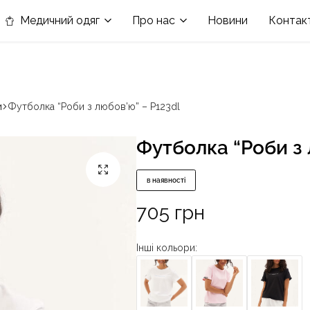
в номінації «Кращій виробник медичного одягу»
Медичний одяг
Про нас
Новини
Контак
и
Футболка “Роби з любов’ю” – P123dl
Футболка “Роби з 
в наявності
705
грн
Інші кольори: