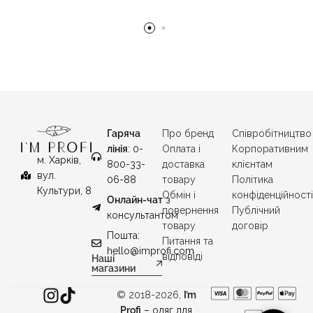
Гаряча
Про бренд
Співробітництво
лінія
: 0-
Оплата і
Корпоративним
м. Харків,
800-33-
доставка
клієнтам
вул.
06-88
товару
Політика
Культури, 8
Обмін і
конфіденційност
Онлайн-чат
з
повернення
Публічний
консультантом
товару
договір
Пошта:
Питання та
hello@improfi.com
відповіді
Наші
магазини
© 2018-2026,
I’m
Profi
– одяг для