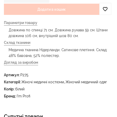
Додати в кошик
Параметри товару
Довжина по спинці 71 см. Довжина рукава 59 см. Штани
довжина 106 см, внутрішній шов 80 см.
Склад тканини
Медична тканина Нідерланди. Сатинове плетіння. Склад:
48% бавовна, 52% поліестер.
Догляд за виробом
- делікатне прання за температури води до 40 °C -
Артикул:
P275
прасувати за температури праски до 150 °C - не
відбілювати - суха чистка з використанням
Категорії:
Жіночі медичні костюми
,
Жіночий медичний одяг
тетрахлоретилену (перхлоретилену) та вуглеводів
Колір:
білий
(бензин, вайт-спірит) - сушити в пральному барабані за
Бренд:
I'm Profi
температури до 40 °C
Супутні товари