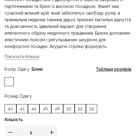
підплічниками та брюк із високою посадкою. Жакет має
сучасний вільний крій, який забезпечує свободу рухів, а
преміальна медична тканина дарує приємні тактильні відчуття
та довговічність. Ідеальний варіант для створення
елегантного образу медичного працівника. Брюки доповнені
еластичним поясом і регульованим шнурком для
комфортної посадки. Акуратні стрілки формують
професійний силует і додають вишуканості. Цей медичний
Показати більше
костюм — бездоганний вибір для тих, хто хоче виглядати
стильно й відчувати себе впевнено щодня.
Колір Одягу
Білий
Таблиця розмірів
Розмір Одягу
40
42
44
46
48
50
52
54
Кількість