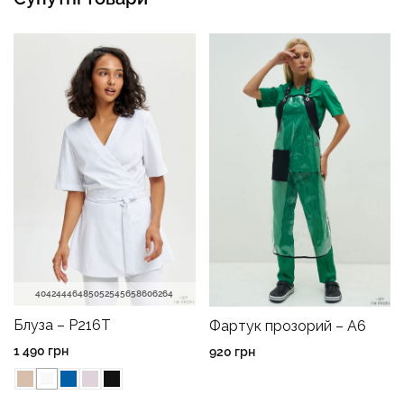
40
42
44
46
48
50
52
54
56
58
60
62
64
Блуза – P216T
Фартук прозорий – A6
1 490
грн
920
грн