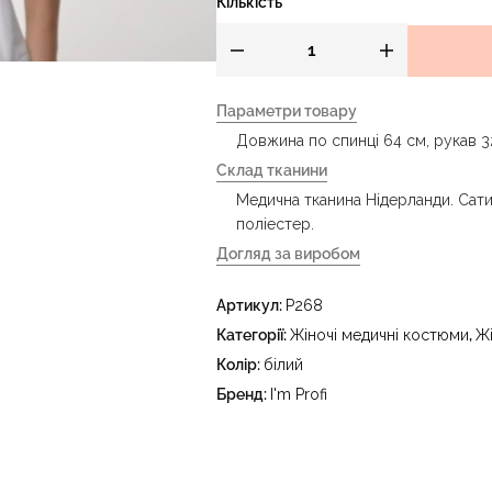
Кількість
Параметри товару
Довжина по спинці 64 см, рукав 32
Склад тканини
Медична тканина Нідерланди. Сати
поліестер.
Догляд за виробом
- делікатне прання за температур
Артикул:
P268
праски до 150 °C - не відбілювати
тетрахлоретилену (перхлоретилену
Категорії:
Жіночі медичні костюми
,
Ж
в пральному барабані за температ
Колір:
білий
Бренд:
I'm Profi