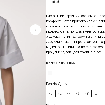
Білий
Елегантний і зручний костюм, створе
комфорт. Блуза прямого крою з аси
сучасного вигляду. Короткі рукави 
підкреслює талію. Еластична вставка 
з декоративним запахом на спинці вд
даруючи комфорт протягом усього р
медичної тканини, що не сковує рухі
працівників, так і для фахівців б'юті-ін
Колір Одягу
Білий
Розмір Одягу
40
42
44
46
48
50