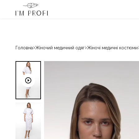
I'm Profi – переможець «Вибір країни» 2024 і 2025
080033068
Гаряча лінія:
Медичний
Магазин
одяг
красивого
IM
медичного
PROFI
одягу
для
Головна
Жіночий медичний одяг
Жіночі медичні костюми
професіоналів