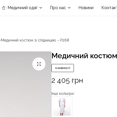
в номінації «Кращій виробник медичного одягу»
Медичний одяг
Про нас
Новини
Контак
Медичний костюм зі спідницею – P268
Медичний костюм 
в наявності
2 405
грн
Інші кольори: