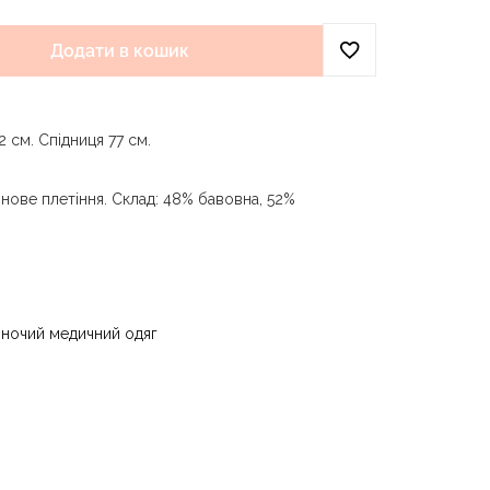
Додати в кошик
 см. Спідниця 77 см.
нове плетіння. Склад: 48% бавовна, 52%
и води до 40 °C - прасувати за температури
 - суха чистка з використанням
) та вуглеводів (бензин, вайт-спірит) - сушити
іночий медичний одяг
ури до 40 °C