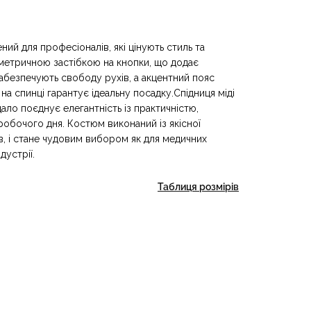
ний для професіоналів, які цінують стиль та
метричною застібкою на кнопки, що додає
забезпечують свободу рухів, а акцентний пояс
на спинці гарантує ідеальну посадку.Спідниця міді
ало поєднує елегантність із практичністю,
обочого дня. Костюм виконаний із якісної
в, і стане чудовим вибором як для медичних
дустрії.
Таблиця розмірів