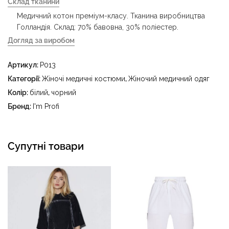
Склад тканини
Медичний котон преміум-класу. Тканина виробництва
Голландія. Склад: 70% бавовна, 30% поліестер.
Догляд за виробом
- делікатне прання за температури води до 40 °C -
Артикул:
P013
прасувати за температури праски до 150 °C - не
відбілювати - суха чистка з використанням
Категорії:
Жіночі медичні костюми
,
Жіночий медичний одяг
тетрахлоретилену (перхлоретилену) та вуглеводів
Колір:
білий
,
чорний
(бензин, вайт-спірит) - сушити в пральному барабані за
Бренд:
I'm Profi
температури до 40 °C
Супутні товари