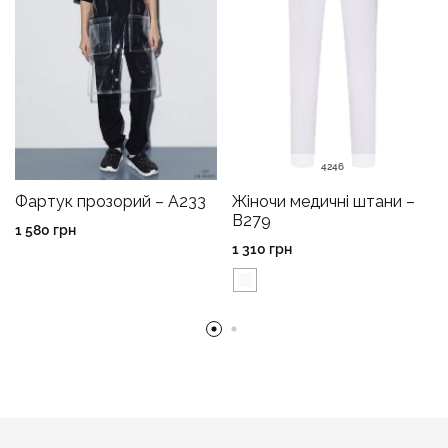
42
46
Фартук прозорий – A233
Жіночи медичні штани –
B279
1 580
грн
1 310
грн