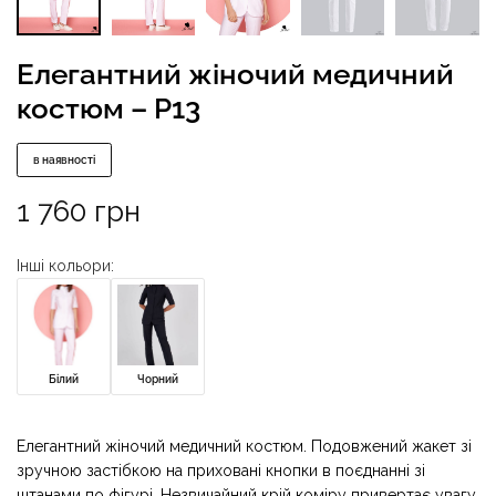
Елегантний жіночий медичний
костюм – P13
в наявності
1 760
грн
Інші кольори:
Білий
Чорний
Елегантний жіночий медичний костюм. Подовжений жакет зі
зручною застібкою на приховані кнопки в поєднанні зі
штанами по фігурі. Незвичайний крій коміру привертає увагу,