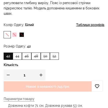
регулювати глибину вирізу. Пояс із репсової стрічки
підкреслює талію. Модель доповнена кишенями в бокових
швах.
Колір Одягу
Білий
Таблиця розмірів
Розмір Одягу
42
42
44
46
48
50
52
Кількість
Немає в наявності
-
745 грн.
Параметри товару
Довжина кофти 71 см. Довжина рукава 53 см.