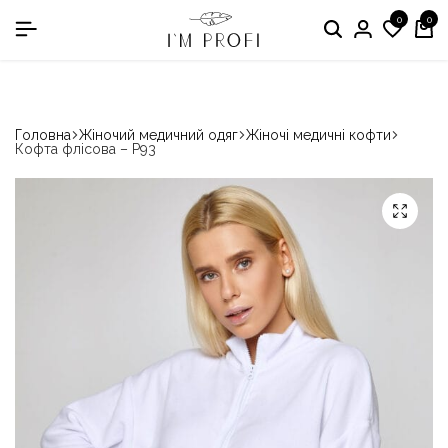
0
0
в номінації «Кращій виробник медичного одягу»
Головна
Жіночий медичний одяг
Жіночі медичні кофти
Кофта флісова – P93