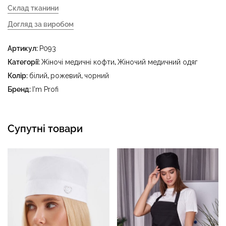
Склад тканини
Догляд за виробом
- делікатне прання за температури води до 40 °C -
Артикул:
P093
прасувати за температури праски до 150 °C - не
відбілювати - суха чистка з використанням
Категорії:
Жіночі медичні кофти
,
Жіночий медичний одяг
тетрахлоретилену (перхлоретилену) та вуглеводів
Колір:
білий
,
рожевий
,
чорний
(бензин, вайт-спірит) - сушити в пральному барабані за
Бренд:
I'm Profi
температури до 40 °C
Супутні товари