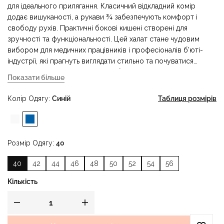
для ідеального прилягання. Класичний відкладний комір
додає вишуканості, а рукави ¾ забезпечують комфорт і
свободу рухів. Практичні бокові кишені створені для
зручності та функціональності. Цей халат стане чудовим
вибором для медичних працівників і професіоналів б’юті-
індустрії, які прагнуть виглядати стильно та почуватися
комфортно під час щоденної роботи.
Показати більше
Колір Одягу
Синій
Таблиця розмірів
Розмір Одягу
40
40
42
44
46
48
50
52
54
56
Кількість