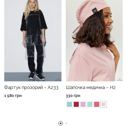
Фартук прозорий – A233
Шапочка медична – H2
1 580
грн
330
грн