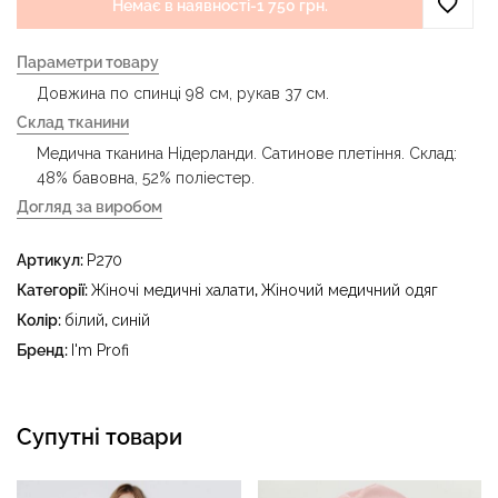
Немає в наявності
-
1 750 грн.
Параметри товару
Довжина по спинці 98 см, рукав 37 см.
Склад тканини
Медична тканина Нідерланди. Сатинове плетіння. Склад:
48% бавовна, 52% поліестер.
Догляд за виробом
- делікатне прання за температури води до 40 °C -
Артикул:
P270
прасувати за температури праски до 150 °C - не
відбілювати - суха чистка з використанням
Категорії:
Жіночі медичні халати
,
Жіночий медичний одяг
тетрахлоретилену (перхлоретилену) та вуглеводів
Колір:
білий
,
синій
(бензин, вайт-спірит) - сушити в пральному барабані за
Бренд:
I'm Profi
температури до 40 °C
Супутні товари