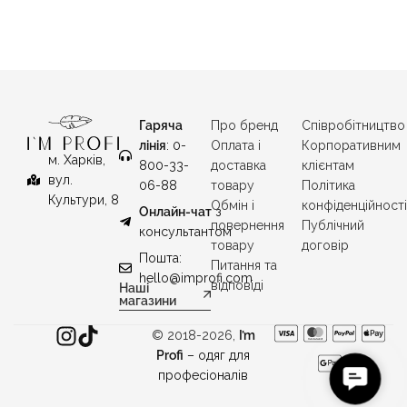
Гаряча
Про бренд
Співробітництво
лінія
: 0-
Оплата і
Корпоративним
м. Харків,
800-33-
доставка
клієнтам
вул.
06-88
товару
Політика
Культури, 8
Обмін і
конфіденційност
Онлайн-чат
з
повернення
Публічний
консультантом
товару
договір
Пошта:
Питання та
hello@improfi.com
відповіді
Наші
магазини
© 2018-2026,
I’m
Profi
– одяг для
C
професіоналів
o