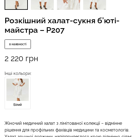
Розкішний халат-сукня б’юті-
майстра – P207
в наявності
2 220
грн
Інші кольори:
Білий
Жіночий медичний халат з лімітованої колекції – відмінне
рішення для профільних фахівців медицини та косметологів.
Халат зручної довжини, напівприлеглого крою відмінно сідає