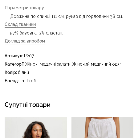
Параметри товару
Довжина по спинці 111 см, рукав від горловини 38 см.
Склад тканини
97% бавовна, 3% еластан.
Догляд за виробом
- делікатне прання за температури води до 40 °C -
Артикул:
P207
прасувати за температури праски до 150 °C - не
відбілювати - суха чистка з використанням
Категорії:
Жіночі медичні халати
,
Жіночий медичний одяг
тетрахлоретилену (перхлоретилену) та вуглеводів
Колір:
білий
(бензин, вайт-спірит) - сушити в пральному барабані за
Бренд:
I'm Profi
температури до 40 °C
Супутні товари