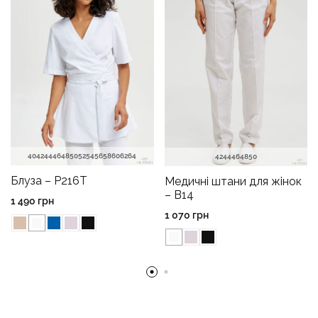
40
42
44
46
48
50
52
54
56
58
60
62
64
42
44
46
48
50
Блуза – P216T
Медичні штани для жінок
– B14
1 490
грн
1 070
грн