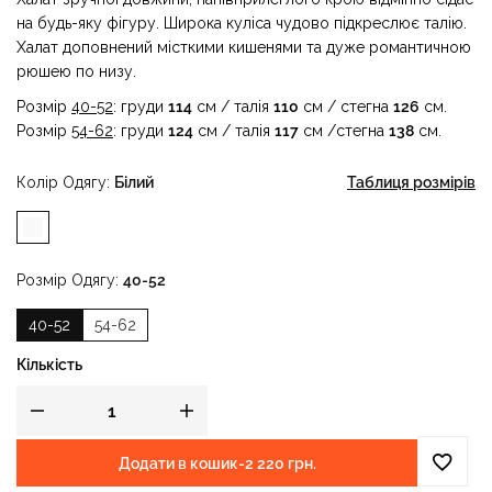
на будь-яку фігуру. Широка куліса чудово підкреслює талію.
Халат доповнений місткими кишенями та дуже романтичною
рюшею по низу.
Розмір
40-52
: груди
114
см / талія
110
см / стегна
126
см.
Розмір
54-62
: груди
124
см / талія
117
см /стегна
138
см.
Колір Одягу
Білий
Таблиця розмірів
Розмір Одягу
40-52
40-52
54-62
Кількість
Додати в кошик
-
2 220 грн.