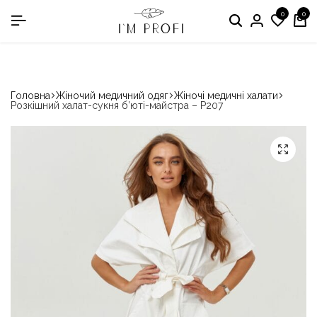
0
0
в номінації «Кращій виробник медичного одягу»
Головна
Жіночий медичний одяг
Жіночі медичні халати
Розкішний халат-сукня б’юті-майстра – P207