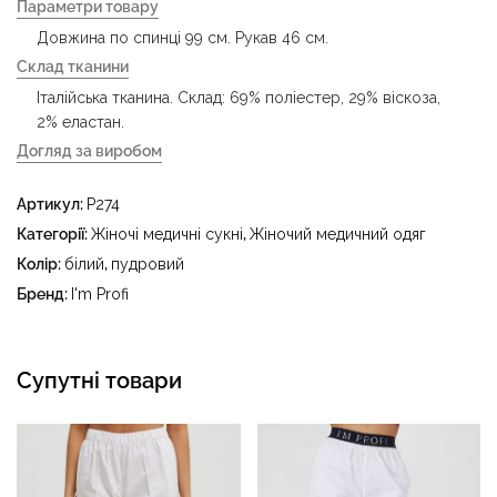
Параметри товару
Довжина по спинці 99 см. Рукав 46 см.
Склад тканини
Італійська тканина. Склад: 69% поліестер, 29% віскоза,
2% еластан.
Догляд за виробом
- делікатне прання за температури води до 40 °C -
Артикул:
P274
прасувати за температури праски до 150 °C - не
відбілювати - суха чистка з використанням
Категорії:
Жіночі медичні сукні
,
Жіночий медичний одяг
тетрахлоретилену (перхлоретилену) та вуглеводів
Колір:
білий
,
пудровий
(бензин, вайт-спірит) - сушити в пральному барабані за
Бренд:
I'm Profi
температури до 40 °C
Супутні товари