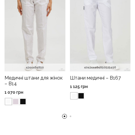
42
44
46
48
50
40
42
44
46
48
50
52
54
56
Медичні штани для жінок
Штани медичні – B167
– B14
1 125
грн
1 070
грн