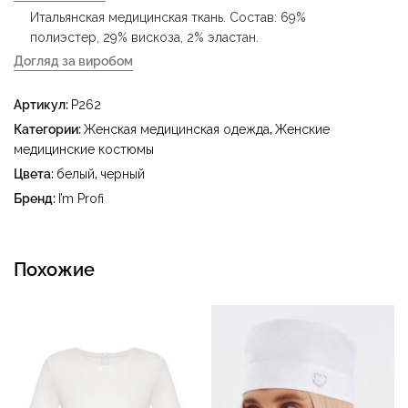
Итальянская медицинская ткань. Состав: 69%
полиэстер, 29% вискоза, 2% эластан.
Догляд за виробом
- деликатная стирка при температуре воды до 40 °C -
Артикул:
P262
гладить при температуре утюга до 150 °C - не
отбеливать - сухая чистка с использованием
Категории:
Женская медицинская одежда
,
Женские
тетрахлорэтилена (перхлорэтилена) и углеводородов
медицинские костюмы
(бензин, уайт-спирит) - сушить в барабане при
Цвета:
белый
,
черный
температуре до 40 °C
Бренд:
I’m Profi
Похожие