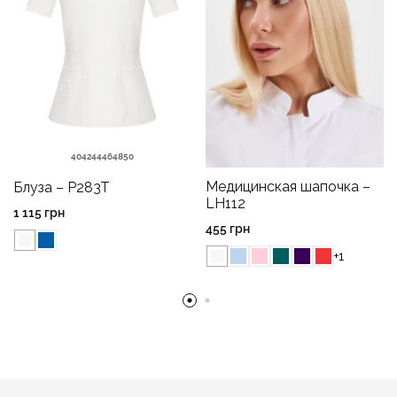
40
42
44
46
48
50
Медицинская шапочка –
Блуза – P283T
LH112
1 115
грн
455
грн
+1