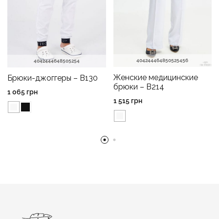
40
42
44
46
48
50
52
54
56
40
42
44
46
48
50
52
54
Женские медицинские
Брюки-джоггеры – B130
брюки – B214
1 065
грн
1 515
грн