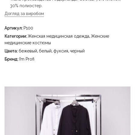
30% полиэстер.
Догляд за виробом
- деликатная стирка при температуре воды до 40 °C -
Артикул:
P100
утюжить при температуре утюга до 150 °C - не
отбеливать - сухая чистка с использованием
Категории:
Женская медицинская одежда
,
Женские
тетрахлорэтилена (перихлорэтилена) и углеводородов
медицинские костюмы
(бензин, уайт-спирит) - сушить в барабане стиральной
Цвета:
бежевый
,
белый
,
фуксия
,
черный
машины при температуре до 40 °C
Бренд:
I’m Profi